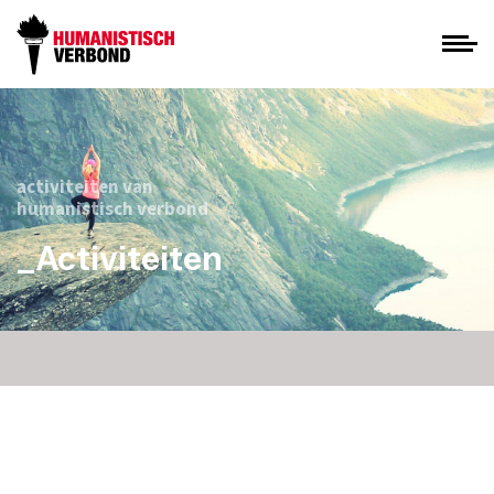
activiteiten van
humanistisch verbond
_Activiteiten