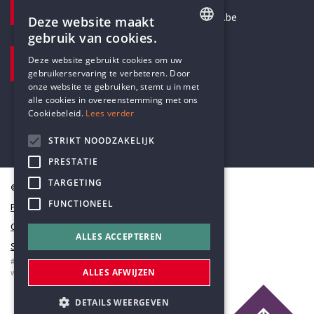
secretariaat@humanistischverbond.be
Deze website maakt
gebruik van cookies.
BEZOEKADRES
ENGLISH
Deze website gebruikt cookies om uw
Pottenbrug 4
gebruikerservaring te verbeteren. Door
DUTCH
Antwerpen, 2000
onze website te gebruiken, stemt u in met
alle cookies in overeenstemming met ons
Cookiebeleid.
Lees verder
STRIKT NOODZAKELIJK
PRESTATIE
TARGETING
© Humanistisch Verbond 2026
FUNCTIONEEL
Privacy
Cookiestatement
ALLES ACCEPTEREN
Sitemap
#codedwithlove by
Codelines
ALLES AFWIJZEN
webapplicaties
,
mobiele apps
&
maatwerk websites
DETAILS WEERGEVEN