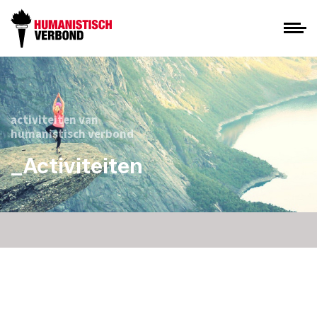
activiteiten van
humanistisch verbond
_Activiteiten