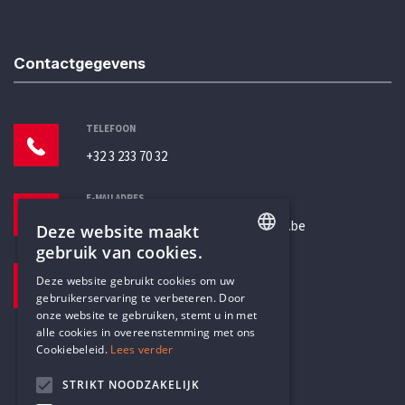
Contactgegevens
TELEFOON
+32 3 233 70 32
E-MAILADRES
secretariaat@humanistischverbond.be
Deze website maakt
gebruik van cookies.
BEZOEKADRES
ENGLISH
Deze website gebruikt cookies om uw
Pottenbrug 4
gebruikerservaring te verbeteren. Door
DUTCH
Antwerpen, 2000
onze website te gebruiken, stemt u in met
alle cookies in overeenstemming met ons
Cookiebeleid.
Lees verder
STRIKT NOODZAKELIJK