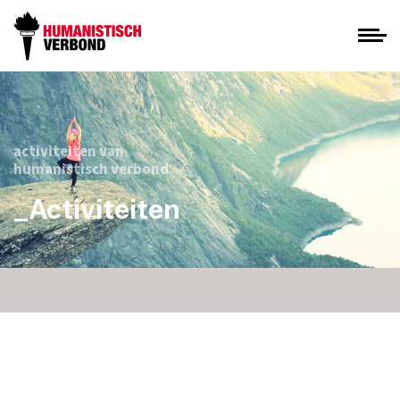
activiteiten van
humanistisch verbond
_Activiteiten