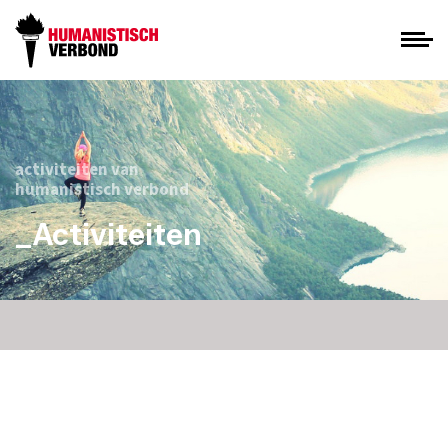
activiteiten van
humanistisch verbond
_Activiteiten