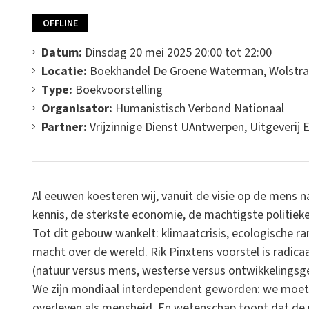
OFFLINE
Datum:
Dinsdag 20 mei 2025 20:00 tot 22:00
Locatie:
Boekhandel De Groene Waterman, Wolstra
Type:
Boekvoorstelling
Organisator:
Humanistisch Verbond Nationaal
Partner:
Vrijzinnige Dienst UAntwerpen, Uitgeverij 
Al eeuwen koesteren wij, vanuit de visie op de mens n
kennis, de sterkste economie, de machtigste politieke 
Tot dit gebouw wankelt: klimaatcrisis, ecologische 
macht over de wereld. Rik Pinxtens voorstel is radicaa
(natuur versus mens, westerse versus ontwikkelingsg
We zijn mondiaal interdependent geworden: we moet
overleven als mensheid. En wetenschap toont dat de m