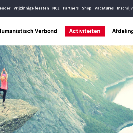
lender
Vrijzinnige feesten
NCZ
Partners
Shop
Vacatures
Inschrij
Humanistisch Verbond
Activiteiten
Afdelin