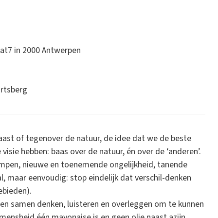
at7 in 2000 Antwerpen
Ertsberg
aast of tegenover de natuur, de idee dat we de beste
visie hebben: baas over de natuur, én over de ‘anderen’.
rampen, nieuwe en toenemende ongelijkheid, tanende
l, maar eenvoudig: stop eindelijk dat verschil-denken
ebieden).
en samen denken, luisteren en overleggen om te kunnen
ensheid één mayonaise is en geen olie naast azijn,