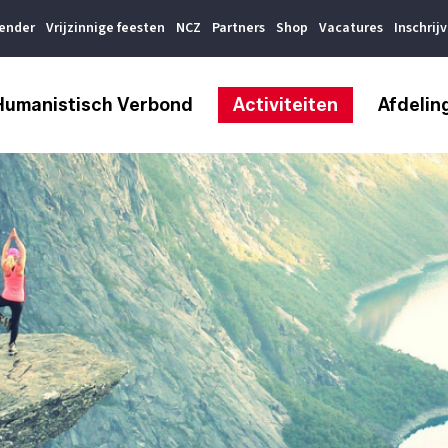
lender
Vrijzinnige feesten
NCZ
Partners
Shop
Vacatures
Inschrij
Humanistisch Verbond
Activiteiten
Afdelin