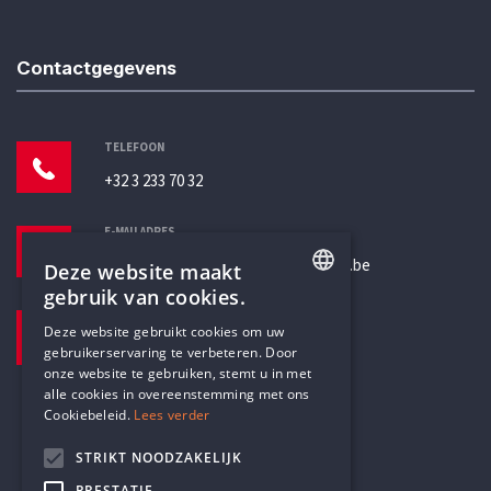
Contactgegevens
TELEFOON
+32 3 233 70 32
E-MAILADRES
secretariaat@humanistischverbond.be
Deze website maakt
gebruik van cookies.
BEZOEKADRES
ENGLISH
Deze website gebruikt cookies om uw
Pottenbrug 4
gebruikerservaring te verbeteren. Door
DUTCH
Antwerpen, 2000
onze website te gebruiken, stemt u in met
alle cookies in overeenstemming met ons
Cookiebeleid.
Lees verder
STRIKT NOODZAKELIJK
PRESTATIE