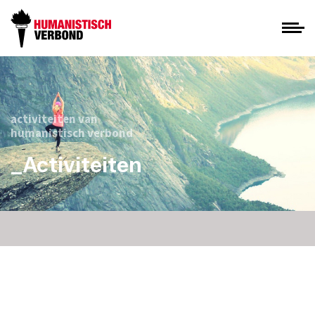
activiteiten van
humanistisch verbond
_Activiteiten