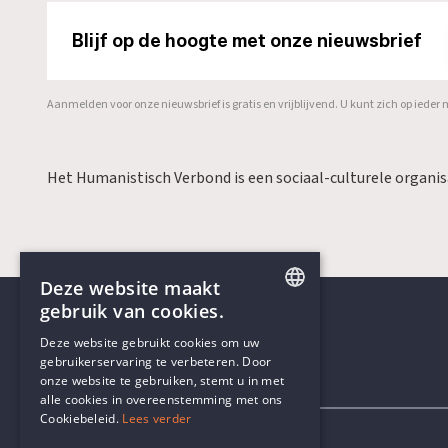
Blijf op de hoogte met onze nieuwsbrief
Aanmelden voor onze nieuwsbrief is gratis en vrijblijvend. U kunt zich op ied
Het Humanistisch Verbond is een sociaal-culturele organi
Deze website maakt
gebruik van cookies.
ENGLISH
Deze website gebruikt cookies om uw
gebruikerservaring te verbeteren. Door
DUTCH
onze website te gebruiken, stemt u in met
Contactgegevens
alle cookies in overeenstemming met ons
Cookiebeleid.
Lees verder