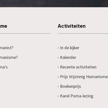
sme
Activiteiten
manist?
In de kijker
umanisme?
Kalender
ma's
Recente activiteiten
Prijs Vrijzinnig Humanisme
Boekenprijs
Karel Poma-lezing