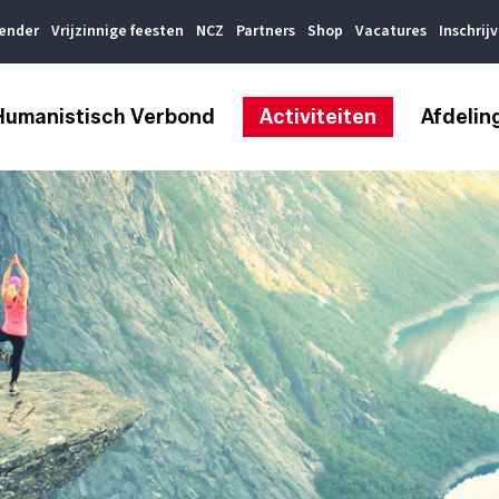
lender
Vrijzinnige feesten
NCZ
Partners
Shop
Vacatures
Inschrij
Humanistisch Verbond
Activiteiten
Afdelin