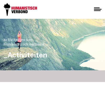
activiteiten van
humanistisch verbond
_Activiteiten