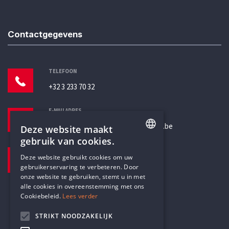
Contactgegevens
TELEFOON
+32 3 233 70 32
E-MAILADRES
secretariaat@humanistischverbond.be
Deze website maakt
gebruik van cookies.
BEZOEKADRES
ENGLISH
Deze website gebruikt cookies om uw
Pottenbrug 4
gebruikerservaring te verbeteren. Door
DUTCH
Antwerpen, 2000
onze website te gebruiken, stemt u in met
alle cookies in overeenstemming met ons
Cookiebeleid.
Lees verder
STRIKT NOODZAKELIJK