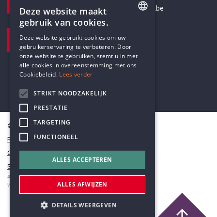
secretariaat@humanistischverbond.be
Deze website maakt
gebruik van cookies.
BEZOEKADRES
ENGLISH
Deze website gebruikt cookies om uw
Pottenbrug 4
gebruikerservaring te verbeteren. Door
DUTCH
Antwerpen, 2000
onze website te gebruiken, stemt u in met
alle cookies in overeenstemming met ons
Cookiebeleid.
Lees verder
STRIKT NOODZAKELIJK
PRESTATIE
TARGETING
© Humanistisch Verbond 2026
FUNCTIONEEL
Privacy
Cookiestatement
ALLES ACCEPTEREN
Sitemap
#codedwithlove by
Codelines
ALLES AFWIJZEN
webapplicaties
,
mobiele apps
&
maatwerk websites
DETAILS WEERGEVEN