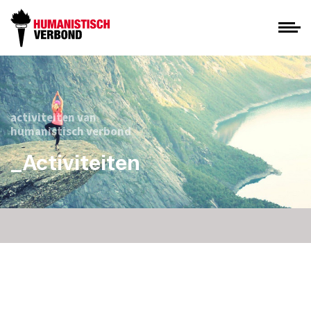
activiteiten van
humanistisch verbond
_Activiteiten