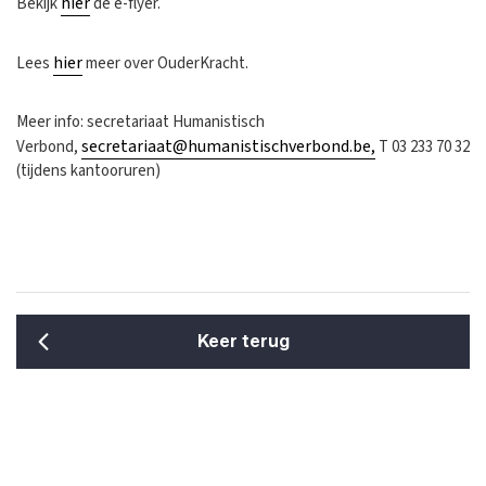
hier
Bekijk
de e-flyer.
hier
Lees
meer over OuderKracht.
Meer info: secretariaat Humanistisch
secretariaat@humanistischverbond.be
,
Verbond,
T 03 233 70 32
(tijdens kantooruren)
Keer terug