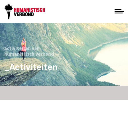
activiteiten van
humanistisch verbond
_Activiteiten