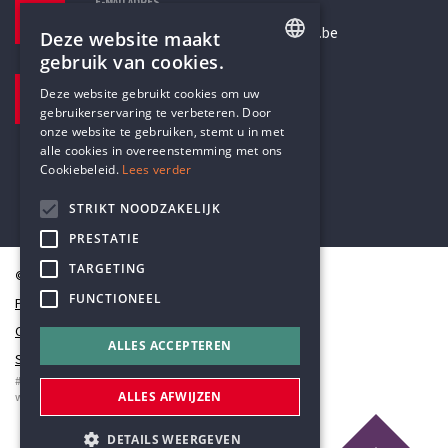
E-MAILADRES
secretariaat@humanistischverbond.be
Deze website maakt
gebruik van cookies.
BEZOEKADRES
ENGLISH
Deze website gebruikt cookies om uw
Pottenbrug 4
gebruikerservaring te verbeteren. Door
DUTCH
Antwerpen, 2000
onze website te gebruiken, stemt u in met
alle cookies in overeenstemming met ons
Cookiebeleid.
Lees verder
STRIKT NOODZAKELIJK
PRESTATIE
TARGETING
© Humanistisch Verbond 2026
FUNCTIONEEL
Privacy
Cookiestatement
ALLES ACCEPTEREN
Sitemap
#codedwithlove by
Codelines
ALLES AFWIJZEN
webapplicaties
,
mobiele apps
&
maatwerk websites
DETAILS WEERGEVEN