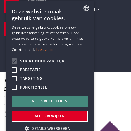
E-MAILADRES
secretariaat@humanistischverbond.be
Deze website maakt
gebruik van cookies.
BEZOEKADRES
ENGLISH
Deze website gebruikt cookies om uw
Pottenbrug 4
gebruikerservaring te verbeteren. Door
DUTCH
Antwerpen, 2000
onze website te gebruiken, stemt u in met
alle cookies in overeenstemming met ons
Cookiebeleid.
Lees verder
STRIKT NOODZAKELIJK
PRESTATIE
TARGETING
© Humanistisch Verbond 2026
FUNCTIONEEL
Privacy
Cookiestatement
ALLES ACCEPTEREN
Sitemap
#codedwithlove by
Codelines
ALLES AFWIJZEN
webapplicaties
,
mobiele apps
&
maatwerk websites
DETAILS WEERGEVEN