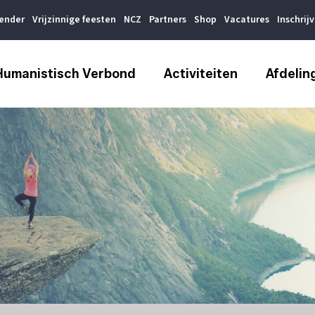
lender
Vrijzinnige feesten
NCZ
Partners
Shop
Vacatures
Inschrij
Humanistisch Verbond
Activiteiten
Afdelin