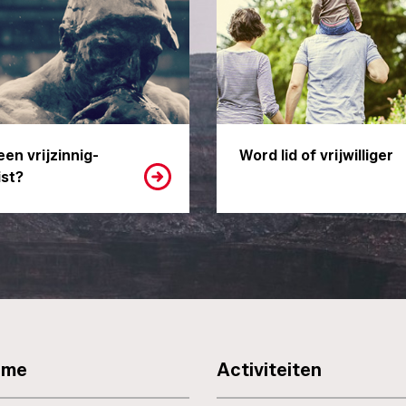
een vrijzinnig-
Word lid of vrijwilliger
st?
sme
Activiteiten