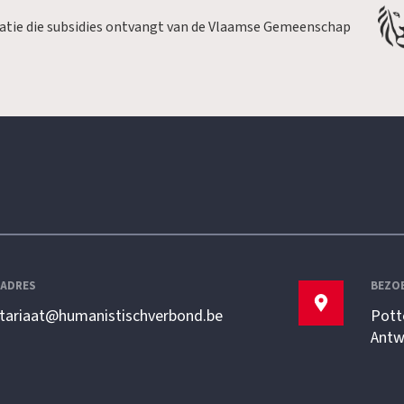
satie die subsidies ontvangt van de Vlaamse Gemeenschap
LADRES
BEZO
etariaat@humanistischverbond.be
Pott
Antw