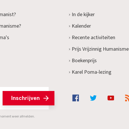
manist?
In de kijker
umanisme?
Kalender
ma's
Recente activiteiten
Prijs Vrijzinnig Humanisme
Boekenprijs
Karel Poma-lezing
Inschrijven
er moment weer afmelden.