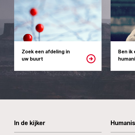
Zoek een afdeling in
Ben ik 
uw buurt
humani
In de kijker
Humani