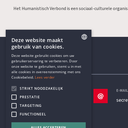
Het Humanistisch Verbond is een sociaal-culturele organi
Deze website maakt
gebruik van cookies.
ENGLISH
Deze website gebruikt cookies om uw
gebruikerservaring te verbeteren. Door
DUTCH
onze website te gebruiken, stemt u in met
Contactgegevens
alle cookies in overeenstemming met ons
Cookiebeleid.
Lees verder
STRIKT NOODZAKELIJK
TELEFOON
E-MAI
PRESTATIE
+32 3 233 70 32
secr
TARGETING
FUNCTIONEEL
ALLES ACCEPTEREN