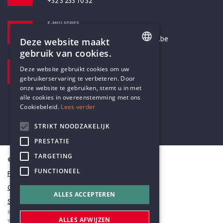
+32 3 233 70 32
E-MAILADRES
secretariaat@humanistischverbond.be
Deze website maakt
gebruik van cookies.
BEZOEKADRES
ENGLISH
Deze website gebruikt cookies om uw
Pottenbrug 4
gebruikerservaring te verbeteren. Door
DUTCH
Antwerpen, 2000
onze website te gebruiken, stemt u in met
alle cookies in overeenstemming met ons
Cookiebeleid.
Lees verder
STRIKT NOODZAKELIJK
PRESTATIE
TARGETING
© Humanistisch Verbond 2026
FUNCTIONEEL
Privacy
Cookiestatement
ALLES ACCEPTEREN
Sitemap
#codedwithlove by
Codelines
ALLES AFWIJZEN
webapplicaties
,
mobiele apps
&
maatwerk websites