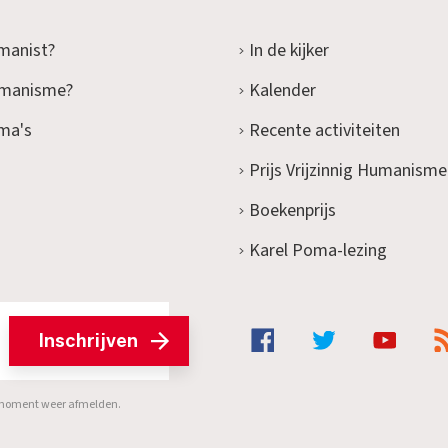
manist?
In de kijker
umanisme?
Kalender
ma's
Recente activiteiten
Prijs Vrijzinnig Humanisme
Boekenprijs
Karel Poma-lezing
Inschrijven
er moment weer afmelden.