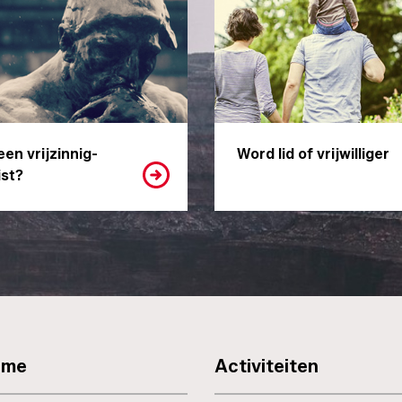
een vrijzinnig-
Word lid of vrijwilliger
st?
sme
Activiteiten