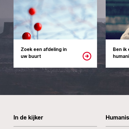
Zoek een afdeling in
Ben ik 
uw buurt
humani
In de kijker
Humani