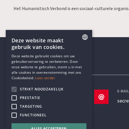
Het Humanistisch Verbond is een sociaal-culturele organi
Deze website maakt
gebruik van cookies.
ENGLISH
Deze website gebruikt cookies om uw
gebruikerservaring te verbeteren. Door
DUTCH
onze website te gebruiken, stemt u in met
Contactgegevens
alle cookies in overeenstemming met ons
Cookiebeleid.
Lees verder
STRIKT NOODZAKELIJK
TELEFOON
E-MAI
PRESTATIE
+32 3 233 70 32
secr
TARGETING
FUNCTIONEEL
ALLES ACCEPTEREN