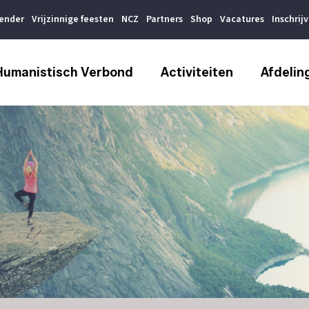
lender
Vrijzinnige feesten
NCZ
Partners
Shop
Vacatures
Inschrij
Humanistisch Verbond
Activiteiten
Afdelin