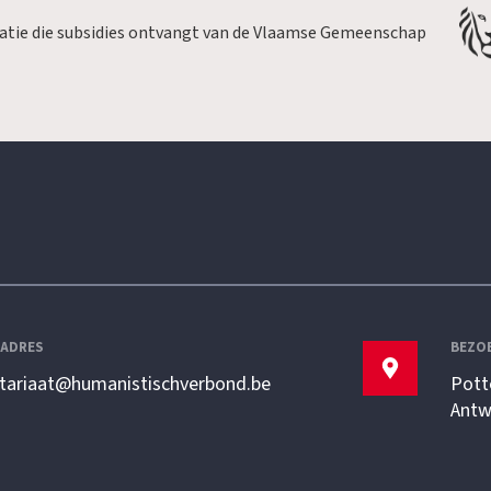
satie die subsidies ontvangt van de Vlaamse Gemeenschap
LADRES
BEZO
etariaat@humanistischverbond.be
Pott
Antw