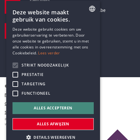
E-MAILADRES
secretariaat@humanistischverbond.be
Deze website maakt
gebruik van cookies.
BEZOEKADRES
ENGLISH
Deze website gebruikt cookies om uw
Pottenbrug 4
gebruikerservaring te verbeteren. Door
DUTCH
Antwerpen, 2000
onze website te gebruiken, stemt u in met
alle cookies in overeenstemming met ons
Cookiebeleid.
Lees verder
STRIKT NOODZAKELIJK
PRESTATIE
TARGETING
© Humanistisch Verbond 2026
FUNCTIONEEL
Privacy
Cookiestatement
ALLES ACCEPTEREN
Sitemap
#codedwithlove by
Codelines
ALLES AFWIJZEN
webapplicaties
,
mobiele apps
&
maatwerk websites
DETAILS WEERGEVEN