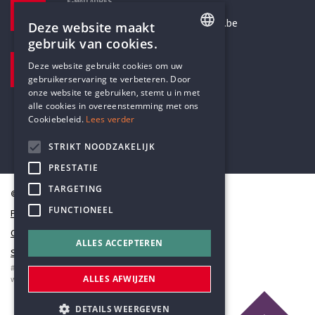
E-MAILADRES
secretariaat@humanistischverbond.be
Deze website maakt
gebruik van cookies.
BEZOEKADRES
ENGLISH
Deze website gebruikt cookies om uw
Pottenbrug 4
gebruikerservaring te verbeteren. Door
DUTCH
Antwerpen, 2000
onze website te gebruiken, stemt u in met
alle cookies in overeenstemming met ons
Cookiebeleid.
Lees verder
STRIKT NOODZAKELIJK
PRESTATIE
TARGETING
© Humanistisch Verbond 2026
FUNCTIONEEL
Privacy
Cookiestatement
ALLES ACCEPTEREN
Sitemap
#codedwithlove by
Codelines
ALLES AFWIJZEN
webapplicaties
,
mobiele apps
&
maatwerk websites
DETAILS WEERGEVEN