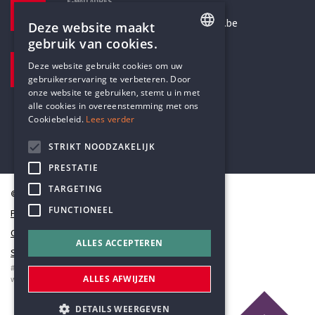
E-MAILADRES
secretariaat@humanistischverbond.be
Deze website maakt
gebruik van cookies.
BEZOEKADRES
ENGLISH
Deze website gebruikt cookies om uw
Pottenbrug 4
gebruikerservaring te verbeteren. Door
DUTCH
Antwerpen, 2000
onze website te gebruiken, stemt u in met
alle cookies in overeenstemming met ons
Cookiebeleid.
Lees verder
STRIKT NOODZAKELIJK
PRESTATIE
TARGETING
© Humanistisch Verbond 2026
FUNCTIONEEL
Privacy
Cookiestatement
ALLES ACCEPTEREN
Sitemap
#codedwithlove by
Codelines
ALLES AFWIJZEN
webapplicaties
,
mobiele apps
&
maatwerk websites
DETAILS WEERGEVEN