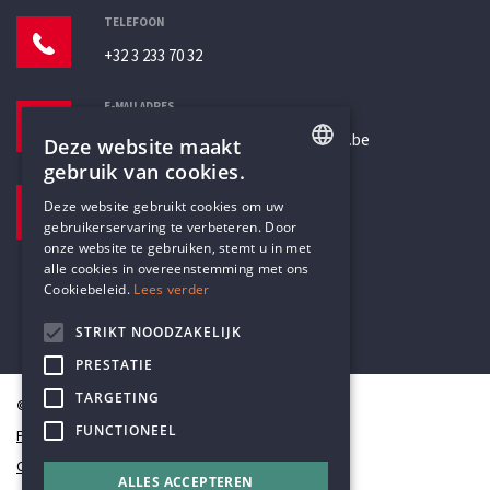
TELEFOON
+32 3 233 70 32
E-MAILADRES
secretariaat@humanistischverbond.be
Deze website maakt
gebruik van cookies.
BEZOEKADRES
ENGLISH
Deze website gebruikt cookies om uw
Pottenbrug 4
gebruikerservaring te verbeteren. Door
DUTCH
Antwerpen, 2000
onze website te gebruiken, stemt u in met
alle cookies in overeenstemming met ons
Cookiebeleid.
Lees verder
STRIKT NOODZAKELIJK
PRESTATIE
TARGETING
© Humanistisch Verbond 2026
FUNCTIONEEL
Privacy
Cookiestatement
ALLES ACCEPTEREN