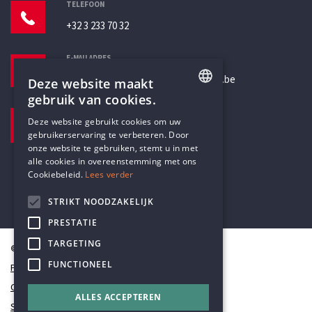
TELEFOON
+32 3 233 70 32
E-MAILADRES
secretariaat@humanistischverbond.be
Deze website maakt
gebruik van cookies.
BEZOEKADRES
ENGLISH
Deze website gebruikt cookies om uw
Pottenbrug 4
gebruikerservaring te verbeteren. Door
DUTCH
Antwerpen, 2000
onze website te gebruiken, stemt u in met
alle cookies in overeenstemming met ons
Cookiebeleid.
Lees verder
STRIKT NOODZAKELIJK
PRESTATIE
TARGETING
© Humanistisch Verbond 2026
FUNCTIONEEL
Privacy
Cookiestatement
ALLES ACCEPTEREN
Sitemap