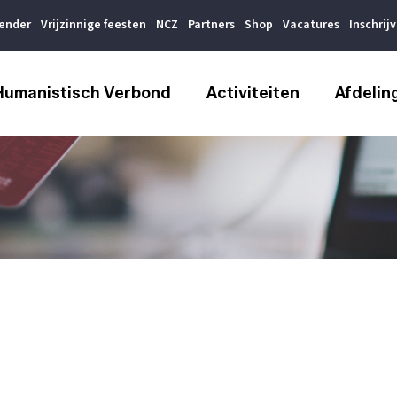
lender
Vrijzinnige feesten
NCZ
Partners
Shop
Vacatures
Inschrij
Humanistisch Verbond
Activiteiten
Afdelin