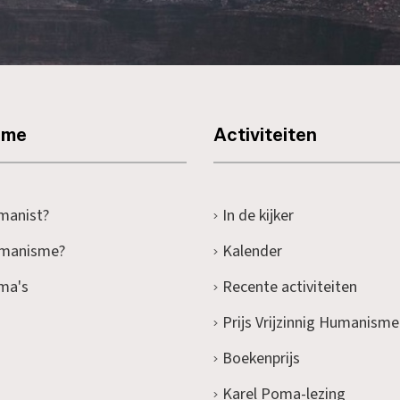
sme
Activiteiten
manist?
In de kijker
umanisme?
Kalender
ma's
Recente activiteiten
Prijs Vrijzinnig Humanisme
Boekenprijs
Karel Poma-lezing