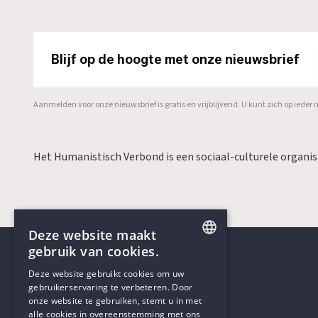
Blijf op de hoogte met onze nieuwsbrief
Aanmelden voor onze nieuwsbrief is gratis en vrijblijvend. U kunt zich op ied
Het Humanistisch Verbond is een sociaal-culturele organi
Deze website maakt
gebruik van cookies.
ENGLISH
Deze website gebruikt cookies om uw
gebruikerservaring te verbeteren. Door
DUTCH
onze website te gebruiken, stemt u in met
Contactgegevens
alle cookies in overeenstemming met ons