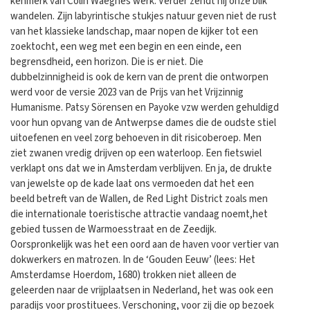
kenmerk van Colin Waeghes werk. Verder zendt hij onze blik
wandelen. Zijn labyrintische stukjes natuur geven niet de rust
van het klassieke landschap, maar nopen de kijker tot een
zoektocht, een weg met een begin en een einde, een
begrensdheid, een horizon. Die is er niet. Die
dubbelzinnigheid is ook de kern van de prent die ontworpen
werd voor de versie 2023 van de Prijs van het Vrijzinnig
Humanisme. Patsy Sörensen en Payoke vzw werden gehuldigd
voor hun opvang van de Antwerpse dames die de oudste stiel
uitoefenen en veel zorg behoeven in dit risicoberoep. Men
ziet zwanen vredig drijven op een waterloop. Een fietswiel
verklapt ons dat we in Amsterdam verblijven. En ja, de drukte
van jewelste op de kade laat ons vermoeden dat het een
beeld betreft van de Wallen, de Red Light District zoals men
die internationale toeristische attractie vandaag noemt,het
gebied tussen de Warmoesstraat en de Zeedijk.
Oorspronkelijk was het een oord aan de haven voor vertier van
dokwerkers en matrozen. In de ‘Gouden Eeuw’ (lees: Het
Amsterdamse Hoerdom, 1680) trokken niet alleen de
geleerden naar de vrijplaatsen in Nederland, het was ook een
paradijs voor prostituees. Verschoning, voor zij die op bezoek