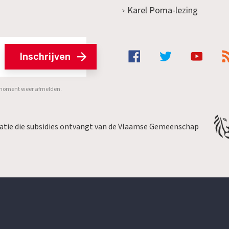
Karel Poma-lezing
Inschrijven
er moment weer afmelden.
satie die subsidies ontvangt van de Vlaamse Gemeenschap