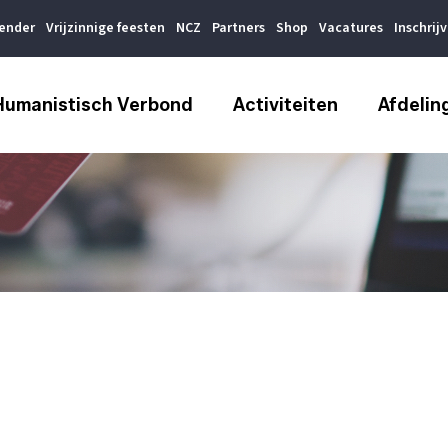
lender
Vrijzinnige feesten
NCZ
Partners
Shop
Vacatures
Inschrij
Humanistisch Verbond
Activiteiten
Afdelin