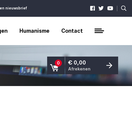
|
ven nieuwsbrief
gen
Humanisme
Contact
€ 0,00
0
Afrekenen