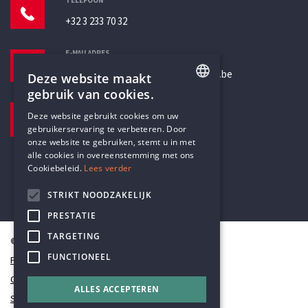
TELEFOON
+32 3 233 70 32
E-MAILADRES
secretariaat@humanistischverbond.be
Deze website maakt
gebruik van cookies.
BEZOEKADRES
ENGLISH
Deze website gebruikt cookies om uw
Pottenbrug 4
gebruikerservaring te verbeteren. Door
DUTCH
Antwerpen, 2000
onze website te gebruiken, stemt u in met
alle cookies in overeenstemming met ons
Cookiebeleid.
Lees verder
STRIKT NOODZAKELIJK
PRESTATIE
TARGETING
© Humanistisch Verbond 2026
FUNCTIONEEL
Privacy
Cookiestatement
ALLES ACCEPTEREN
Sitemap