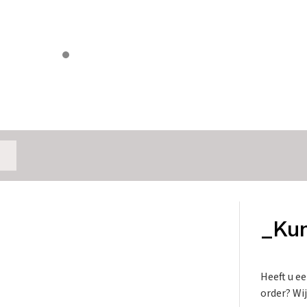
_Kun
Heeft u e
order? Wij