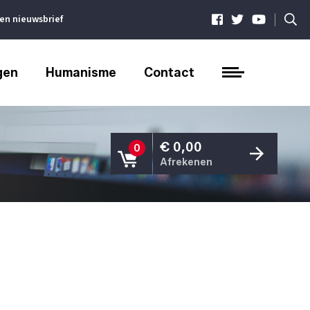
|
ven nieuwsbrief
gen
Humanisme
Contact
€ 0,00
0
Afrekenen