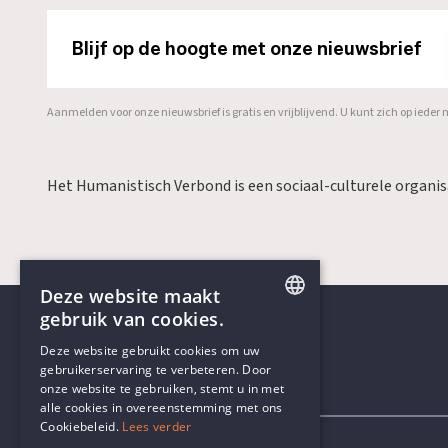
Blijf op de hoogte met onze nieuwsbrief
Aanmelden voor onze nieuwsbrief is gratis en vrijblijvend. U kunt zich op ied
Het Humanistisch Verbond is een sociaal-culturele organi
Deze website maakt
gebruik van cookies.
ENGLISH
Deze website gebruikt cookies om uw
gebruikerservaring te verbeteren. Door
DUTCH
onze website te gebruiken, stemt u in met
Contactgegevens
alle cookies in overeenstemming met ons
Cookiebeleid.
Lees verder