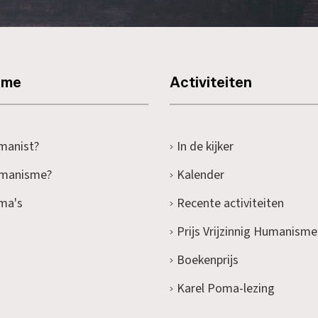
sme
Activiteiten
manist?
In de kijker
umanisme?
Kalender
ma's
Recente activiteiten
Prijs Vrijzinnig Humanisme
Boekenprijs
Karel Poma-lezing