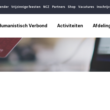
lender
Vrijzinnige feesten
NCZ
Partners
Shop
Vacatures
Inschrij
Humanistisch Verbond
Activiteiten
Afdelin