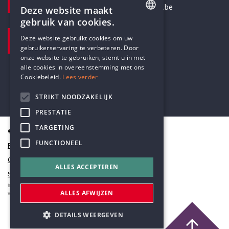
secretariaat@humanistischverbond.be
Deze website maakt
gebruik van cookies.
BEZOEKADRES
ENGLISH
Deze website gebruikt cookies om uw
Pottenbrug 4
gebruikerservaring te verbeteren. Door
DUTCH
Antwerpen, 2000
onze website te gebruiken, stemt u in met
alle cookies in overeenstemming met ons
Cookiebeleid.
Lees verder
STRIKT NOODZAKELIJK
PRESTATIE
TARGETING
© Humanistisch Verbond 2026
FUNCTIONEEL
Privacy
Cookiestatement
ALLES ACCEPTEREN
Sitemap
#codedwithlove by
Codelines
ALLES AFWIJZEN
webapplicaties
,
mobiele apps
&
maatwerk websites
DETAILS WEERGEVEN