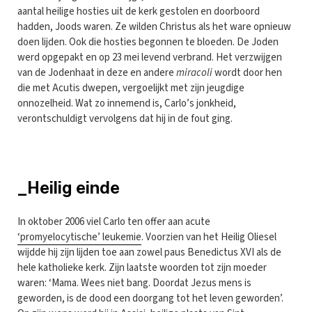
aantal heilige hosties uit de kerk gestolen en doorboord
hadden, Joods waren. Ze wilden Christus als het ware opnieuw
doen lijden. Ook die hosties begonnen te bloeden. De Joden
werd opgepakt en op 23 mei levend verbrand. Het verzwijgen
van de Jodenhaat in deze en andere
miracoli
wordt door hen
die met Acutis dwepen, vergoelijkt met zijn jeugdige
onnozelheid. Wat zo innemend is, Carlo’s jonkheid,
verontschuldigt vervolgens dat hij in de fout ging.
_Heilig einde
In oktober 2006 viel Carlo ten offer aan acute
‘promyelocytische’ leukemie
. Voorzien van het Heilig Oliesel
wijdde hij zijn lijden toe aan zowel paus Benedictus XVI als de
hele katholieke kerk. Zijn laatste woorden tot zijn moeder
waren: ‘Mama. Wees niet bang. Doordat Jezus mens is
geworden, is de dood een doorgang tot het leven geworden’.