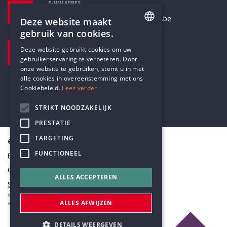
E-MAILADRES
secretariaat@humanistischverbond.be
Deze website maakt
gebruik van cookies.
BEZOEKADRES
ENGLISH
Deze website gebruikt cookies om uw
Pottenbrug 4
gebruikerservaring te verbeteren. Door
DUTCH
Antwerpen, 2000
onze website te gebruiken, stemt u in met
alle cookies in overeenstemming met ons
Cookiebeleid.
Lees verder
STRIKT NOODZAKELIJK
PRESTATIE
TARGETING
© Humanistisch Verbond 2026
FUNCTIONEEL
Privacy
Cookiestatement
ALLES ACCEPTEREN
Sitemap
#codedwithlove by
Codelines
ALLES AFWIJZEN
webapplicaties
,
mobiele apps
&
maatwerk websites
DETAILS WEERGEVEN