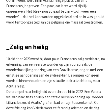
Op zijn wens werd hij in Assisi, heilige plaats van Sint
Franciscus, begraven. Een paar jaar later werd zijn lijk
opgegraven. Het bleek nog zo gaaf te zijn – toch weer een
wonder? – dat het kon worden opgekalefaterd en in was gehuld
werd tentoongesteld aan de pelgrims die massaal toestromen.
_Zalig en heilig
10 oktober 2020 werd hij door paus Franciscus zalig verklaard, na
erkenning van een eerste wonder op zijn voorspraak: de
wonderbaarlijke genezing van een Braziliaanse jongen met een
ernstige aandoening aan de alvleesklier. De jongen kon geen
voedsel binnenhouden en zijn situatie leek uitzichtloos, maar
Acutis hielp.
De drempel naar heiligheid overschreed hij in 2022. Ene Valeria
viel van haar fiets en liep een fatale hersenbloeding op. Moeder
Lilliana bezocht Acutis’ graf en bad om zijn tussenkomst. Op
dezelfde dag kon Valeria weer zelfstandig ademen en de dag