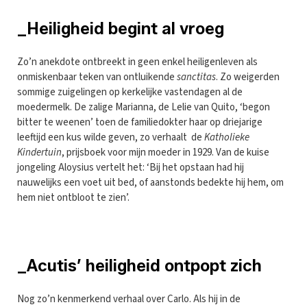
_Heiligheid begint al vroeg
Zo’n anekdote ontbreekt in geen enkel heiligenleven als
onmiskenbaar teken van ontluikende
sanctitas
. Zo weigerden
sommige zuigelingen op kerkelijke vastendagen al de
moedermelk. De zalige Marianna, de Lelie van Quito, ‘begon
bitter te weenen’ toen de familiedokter haar op driejarige
leeftijd een kus wilde geven, zo verhaalt de
Katholieke
Kindertuin
, prijsboek voor mijn moeder in 1929. Van de kuise
jongeling Aloysius vertelt het: ‘Bij het opstaan had hij
nauwelijks een voet uit bed, of aanstonds bedekte hij hem, om
hem niet ontbloot te zien’.
_Acutis’ heiligheid ontpopt zich
Nog zo’n kenmerkend verhaal over Carlo. Als hij in de