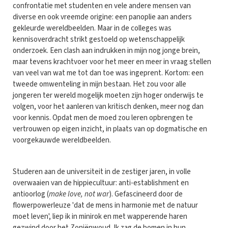
confrontatie met studenten en vele andere mensen van
diverse en ook vreemde origine: een panoplie aan anders
gekleurde wereldbeelden. Maar in de colleges was
kennisoverdracht strikt gestoeld op wetenschappelijk
onderzoek. Een clash aan indrukken in mijn nog jonge brein,
maar tevens krachtvoer voor het meer en meer in vraag stellen
van veel van wat me tot dan toe was ingeprent. Kortom: een
tweede omwenteling in mijn bestaan. Het zou voor alle
jongeren ter wereld mogelijk moeten zijn hoger onderwijs te
volgen, voor het aanleren van kritisch denken, meer nog dan
voor kennis. Opdat men de moed zou leren opbrengen te
vertrouwen op eigen inzicht, in plaats van op dogmatische en
voorgekauwde wereldbeelden.
Studeren aan de universiteit in de zestiger jaren, in volle
overwaaien van de hippiecultuur: anti-establishment en
antioorlog (
make love, not war
). Gefascineerd door de
flowerpowerleuze 'dat de mens in harmonie met de natuur
moet leven', liep ik in minirok en met wapperende haren
gezwind door het Zoniënwoud. Ik zag de bomen in hun