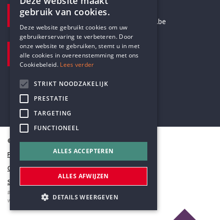
Deze website maakt
E-MAILADRES
gebruik van cookies.
secretariaat@humanistischverbond.be
ENGLISH
Deze website gebruikt cookies om uw
gebruikerservaring te verbeteren. Door
DUTCH
BEZOEKADRES
onze website te gebruiken, stemt u in met
alle cookies in overeenstemming met ons
Pottenbrug 4
Cookiebeleid.
Lees verder
Antwerpen, 2000
STRIKT NOODZAKELIJK
PRESTATIE
TARGETING
FUNCTIONEEL
© Humanistisch Verbond 2026
ALLES ACCEPTEREN
Privacy
Cookiestatement
ALLES AFWIJZEN
Sitemap
#codedwithlove by
Codelines
DETAILS WEERGEVEN
webapplicaties
,
mobiele apps
&
maatwerk websites