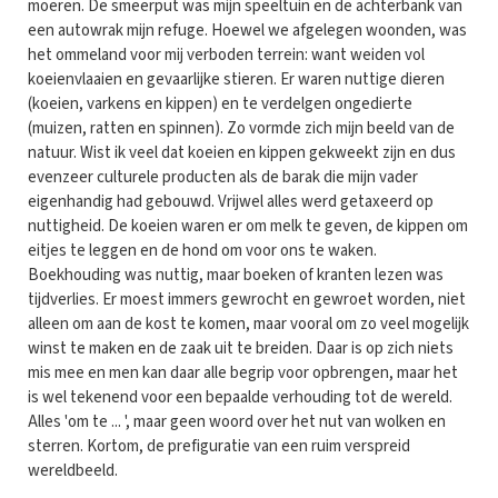
moeren. De smeerput was mijn speeltuin en de achterbank van
een autowrak mijn refuge. Hoewel we afgelegen woonden, was
het ommeland voor mij verboden terrein: want weiden vol
koeienvlaaien en gevaarlijke stieren. Er waren nuttige dieren
(koeien, varkens en kippen) en te verdelgen ongedierte
(muizen, ratten en spinnen). Zo vormde zich mijn beeld van de
natuur. Wist ik veel dat koeien en kippen gekweekt zijn en dus
evenzeer culturele producten als de barak die mijn vader
eigenhandig had gebouwd. Vrijwel alles werd getaxeerd op
nuttigheid. De koeien waren er om melk te geven, de kippen om
eitjes te leggen en de hond om voor ons te waken.
Boekhouding was nuttig, maar boeken of kranten lezen was
tijdverlies. Er moest immers gewrocht en gewroet worden, niet
alleen om aan de kost te komen, maar vooral om zo veel mogelijk
winst te maken en de zaak uit te breiden. Daar is op zich niets
mis mee en men kan daar alle begrip voor opbrengen, maar het
is wel tekenend voor een bepaalde verhouding tot de wereld.
Alles 'om te ... ', maar geen woord over het nut van wolken en
sterren. Kortom, de prefiguratie van een ruim verspreid
wereldbeeld.