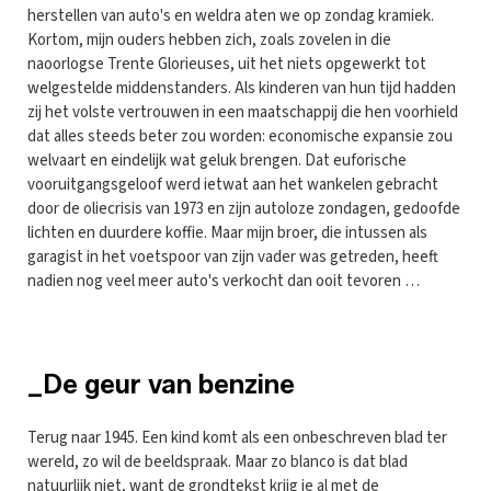
herstellen van auto's en weldra aten we op zondag kramiek.
Kortom, mijn ouders hebben zich, zoals zovelen in die
naoorlogse Trente Glorieuses, uit het niets opgewerkt tot
welgestelde middenstanders. Als kinderen van hun tijd hadden
zij het volste vertrouwen in een maatschappij die hen voorhield
dat alles steeds beter zou worden: economische expansie zou
welvaart en eindelijk wat geluk brengen. Dat euforische
vooruitgangsgeloof werd ietwat aan het wankelen gebracht
door de oliecrisis van 1973 en zijn autoloze zondagen, gedoofde
lichten en duurdere koffie. Maar mijn broer, die intussen als
garagist in het voetspoor van zijn vader was getreden, heeft
nadien nog veel meer auto's verkocht dan ooit tevoren …
_De geur van benzine
Terug naar 1945. Een kind komt als een onbeschreven blad ter
wereld, zo wil de beeldspraak. Maar zo blanco is dat blad
natuurlijk niet, want de grondtekst krijg je al met de