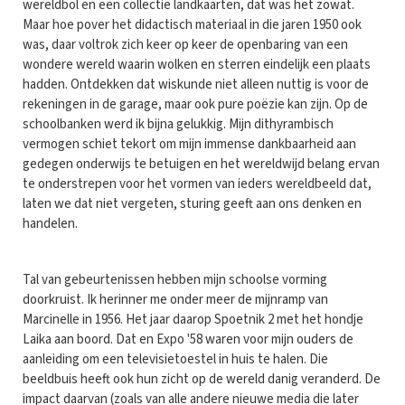
wereldbol en een collectie landkaarten, dat was het zowat.
Maar hoe pover het didactisch materiaal in die jaren 1950 ook
was, daar voltrok zich keer op keer de openbaring van een
wondere wereld waarin wolken en sterren eindelijk een plaats
hadden. Ontdekken dat wiskunde niet alleen nuttig is voor de
rekeningen in de garage, maar ook pure poëzie kan zijn. Op de
schoolbanken werd ik bijna gelukkig. Mijn dithyrambisch
vermogen schiet tekort om mijn immense dankbaarheid aan
gedegen onderwijs te betuigen en het wereldwijd belang ervan
te onderstrepen voor het vormen van ieders wereldbeeld dat,
laten we dat niet vergeten, sturing geeft aan ons denken en
handelen.
Tal van gebeurtenissen hebben mijn schoolse vorming
doorkruist. Ik herinner me onder meer de mijnramp van
Marcinelle in 1956. Het jaar daarop Spoetnik 2 met het hondje
Laika aan boord. Dat en Expo '58 waren voor mijn ouders de
aanleiding om een televisietoestel in huis te halen. Die
beeldbuis heeft ook hun zicht op de wereld danig veranderd. De
impact daarvan (zoals van alle andere nieuwe media die later