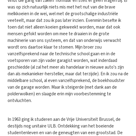
vindt die gang van zaken 'normaal' en stelt er geen vragen bij. Er
was op zich natuurlijk niets mis met het nut van die brave
melkkoeien in de wei, wel met de grootschalige industriële
veeteelt, maar dat zou ik pas later inzien. Evenmin besefte ik
toen dat niet alleen koeien gekweekt worden, maar dat ook
mensen gefokt worden om mee te draaien in de grote
machinerie van ons systeem, en dat van onderwijs verwacht
wordt ons daartoe klaar te stomen. Mijn broer zou
vanzelfsprekend naar de technische school gaan en in de
voetsporen van zijn vader garagist worden, wat inderdaad
geschiedde (al zal het meer als handelaar in nieuwe auto's zijn
dan als mekanieker-hersteller, maar dat terzijde). En ik zou na de
middelbare school, al even vanzelfsprekend, de boekhoudster
van de garage worden. Maar ik steigerde (met dank aan de
polderwolken) en slaagde erin mijn voorbestemming te
ontvluchten.
In 1963 ging ik studeren aan de Vrije Universiteit Brussel, de
destijds nog unitaire ULB. Ontdekking van het boeiende
studentenleven en van de geneugten van een grootstad. De