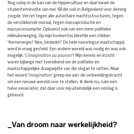
Nog volop in de ban van de hippiecultuur en daar kwam de
studentenrevolte van mei '68 die ook in Belgenland voor deining
zorgde. Verzet tegen alle autoritaire machtsstructuren, tegen
de verstikkende moraal, tegen massaproductie en
massaconsumptie. Opkomst ook van een meer politieke
milieubeweging. Op mijn boekentas kleefde een stikker:
'Kernenergie? Nee, bedankt!' De hele naoorlogse maatschappij
werd in vraag gesteld. Een andere wereld was nodig én was ook
mogelijk: '
L'imagination au pouvoir
'! Mijn kennis en inzicht
waren bijlange niet toereikend om de politieke en
maatschappelijke draagwijdte van die slogan te vatten. Maar
het woord '
imagination
' greep me aan: de verbeeldingskracht
om een nieuwe wereld voor te stellen. Ik denk nu, ruim een
halve eeuw later, dat daar voor mij uiteindelijk een omslag is
gebeurd.
_Van droom naar werkelijkheid?