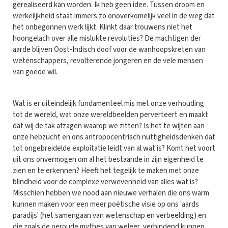
gerealiseerd kan worden. Ik heb geen idee. Tussen droom en
werkelijkheid staat immers zo onoverkomelijk veel in de weg dat
het onbegonnen werk lijkt. Klinkt daar trouwens niet het
hoongelach over alle mislukte revoluties? De machtigen der
aarde blijven Oost-Indisch doof voor de wanhoopskreten van
wetenschappers, revolterende jongeren en de vele mensen
van goede wil.
Wat is er uiteindelijk fundamenteel mis met onze verhouding
tot de wereld, wat onze wereldbeelden perverteert en maakt
dat wij de tak afzagen waarop we zitten? Is het te wijten aan
onze hebzucht en ons antropocentrisch nuttigheidsdenken dat
tot ongebreidelde exploitatie leidt van al wat is? Komt het voort
uit ons onvermogen om al het bestaande in zijn eigenheid te
zien en te erkennen? Heeft het tegelijk te maken met onze
blindheid voor de complexe verwevenheid van alles wat is?
Misschien hebben we nood aan nieuwe verhalen die ons warm
kunnen maken voor een meer poëtische visie op ons 'aards
paradijs' (het samengaan van wetenschap en verbeelding) en
die zoals de oeroude mythes van weleer, verbindend kunnen