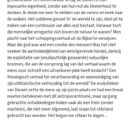
imposante eigenheid, zonder aan hun nut als timmerhout te
denken. Ik vleide me neer te midden van de varens en keek naar
de wolken. Het sublieme gevoel 'in' de wereld te zijn, deel uit te
maken van een continuüm van alles wat bestaat. Vanwaar toch
die menselijke arrogantie zich boven de natuur te wanen? Men
placht naar het scheppingsverhaal uit de Bijbel te verwijzen.
Maar die god was wel een creatie des mensen! Was het niet
veeleer de aantrekkelijkheid van winstgevende handel, dankzij
de exploitatie van (onuitputtelijk gewaande) natuurlijke
bronnen, die aan de oorsprong lag van dat verhaal waarin de
mens voor zichzelf een uitverkoren plek heeft bedacht? Een
theologisch verhaal ter verantwoording en aanmoediging van
zijn utilitaristische verhouding tot de wereld? De evolutieleer
van Darwin zette de mens op zijn juiste plaats en had een breuk
moeten betekenen met dit antropocentrisme, maar op gang
gebrachte ontwikkelingen bollen vaak als een trein zonder
machinist, die niet meer afgeremd, laat staan tot stilstand
gebracht kan worden. Het begon me stilaan te dagen ...