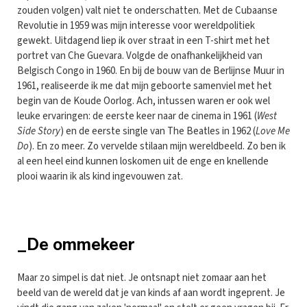
zouden volgen) valt niet te onderschatten. Met de Cubaanse
Revolutie in 1959 was mijn interesse voor wereldpolitiek
gewekt. Uitdagend liep ik over straat in een T-shirt met het
portret van Che Guevara. Volgde de onafhankelijkheid van
Belgisch Congo in 1960. En bij de bouw van de Berlijnse Muur in
1961, realiseerde ik me dat mijn geboorte samenviel met het
begin van de Koude Oorlog. Ach, intussen waren er ook wel
leuke ervaringen: de eerste keer naar de cinema in 1961 (
West
Side Story
) en de eerste single van The Beatles in 1962 (
Love Me
Do
). En zo meer. Zo vervelde stilaan mijn wereldbeeld. Zo ben ik
al een heel eind kunnen loskomen uit de enge en knellende
plooi waarin ik als kind ingevouwen zat.
_De ommekeer
Maar zo simpel is dat niet. Je ontsnapt niet zomaar aan het
beeld van de wereld dat je van kinds af aan wordt ingeprent. Je