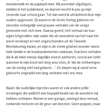
moedermelk en de paplepel mee. Wij woonden afgelegen,
midden in het polderland, en daarom mocht ik pas op mijn
zevende naar school gaan. Tot dan werd ik uitsluitend door mijn
ouders opgevoed. Zij waren in de Grote Oorlog geboren en
sleurden ontiegelijk veel grauwe verhalen van de vorige
generatie met zich mee. Daarop geënt, het verhaal van hun
eigen lotgevallen: mijn vader die als weeskind van hot naar her
werd versleept en niet ongeschonden uit de Tweede
Wereldoorlog kwam, en mijn in de steek gelaten moeder wiens
hele familie in de bombardementen omkwam. Duistere verhalen
die ik als klein meisje dagelijks moest aanhoren, vooral aan tafel
wanneer ik mijn bord niet leeg wou eten, ik 'die de ontberingen
van de oorlog niet had gekend ... '. Zo slepen wij al vanaf onze
geboorte ongewild een lang verleden met ons mee.
Naast die ouderlijke injecties waren er ook andere prille
ervaringen die wellicht een bepaald beeld van de wereld in mij
hebben ontloken. Wonen in een garage, omringd door metaal,
ronkende motoren en de geur van benzine. Geen poppen, maar