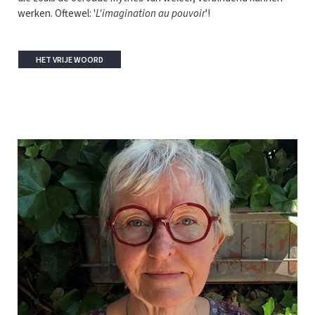
werken. Oftewel: '
L'imagination au pouvoir
'!
HET VRIJE WOORD