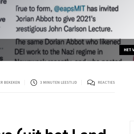
HET 
ER BEKEKEN
3
MINUTEN LEESTIJD
REACTIES