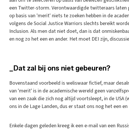
aan om te selecteren op basis van bewezen geschiktheid 
een Twitter-storm. Verontwaardigde twitteraars laten
op basis van 'merit' niets te zoeken hebben in de acad
volgens de Social Justice Warriors slechts bereikt word
Inclusion. Als men dat niet doet, dan is dat onmiskenbaa
en nog zo het een en ander. Het moet DEI zijn, discussi
_Dat zal bij ons niet gebeuren?
Bovenstaand voorbeeld is weliswaar fictief, maar desa
van 'merit' is in de academische wereld geen vanzelfsp
van een zaak die zich nog altijd voortsleept, in de USA 
ons in de Lage Landen, dus er staat ons nog het een en
Enkele dagen geleden kreeg ik een e-mail van een Russ