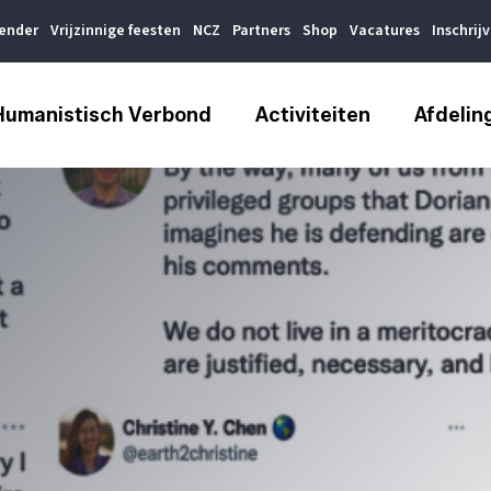
lender
Vrijzinnige feesten
NCZ
Partners
Shop
Vacatures
Inschrij
Humanistisch Verbond
Activiteiten
Afdelin