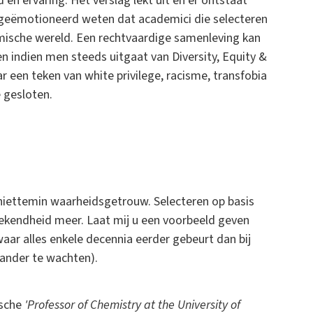
en ervaring. Het verslag lekt uit en er ontstaat
 geëmotioneerd weten dat academici die selecteren
emische wereld. Een rechtvaardige samenleving kan
en indien men steeds uitgaat van Diversity, Equity &
r een teken van white privilege, racisme, transfobia
e gesloten.
lniettemin waarheidsgetrouw. Selecteren op basis
rekendheid meer. Laat mij u een voorbeeld geven
(waar alles enkele decennia eerder gebeurt dan bij
 ander te wachten).
ische
'Professor of Chemistry at the University of