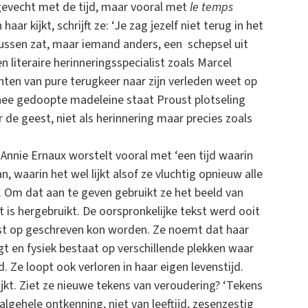
n gevecht met de tijd, maar vooral met
le temps
ar kijkt, schrijft ze: ‘Je zag jezelf niet terug in het
kussen zat, maar iemand anders, een schepsel uit
en literaire herinneringsspecialist zoals Marcel
n van pure terugkeer naar zijn verleden weet op
thee gedoopte madeleine staat Proust plotseling
r de geest, niet als herinnering maar precies zoals
 Annie Ernaux worstelt vooral met ‘een tijd waarin
, waarin het wel lijkt alsof ze vluchtig opnieuw alle
 Om dat aan te geven gebruikt ze het beeld van
 is hergebruikt. De oorspronkelijke tekst werd ooit
st op geschreven kon worden. Ze noemt dat haar
t en fysiek bestaat op verschillende plekken waar
. Ze loopt ook verloren in haar eigen levenstijd.
 kijkt. Ziet ze nieuwe tekens van veroudering? ‘Tekens
lgehele ontkenning, niet van leeftijd, zesenzestig