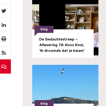
blog
De Gedachtestreep –
Aflevering 78: Koos Knol,
'Ik droomde dat je kwam'
blog