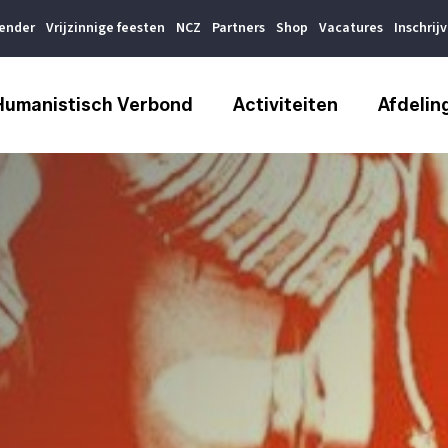
lender
Vrijzinnige feesten
NCZ
Partners
Shop
Vacatures
Inschrij
Humanistisch Verbond
Activiteiten
Afdelin