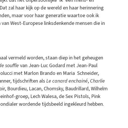
blijkt dat het onpersoonlijke ‘ik’ een mens- en
 Dat zal haar kijk op de wereld en haar herinnering
tanden, maar voor haar generatie waartoe ook ik
en van West-Europese linksdenkende mensen die in
haal vermeld worden, staan diep in het geheugen
de souffle
van Jean-Luc Godard met Jean-Paul
olucci met Marlon Brando en Maria Schneider,
nner, tijdschriften als
Le canard enchainé
,
Charlie
oir, Bourdieu, Lacan, Chomsky, Baudrillard, Wilhelm
-Meinhof-groep, Lech Walesa, de Sex Pistols, Pink
mondialer wordende tijdsbeeld ingekleurd hebben.