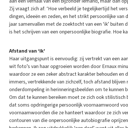
aan een verhaal van één bijzonder iemand, maar dan o
Zij vraagt zich af: ‘Hoe verbeeld je tegelijkertijd het ver
dingen, ideeën en zeden, en het strikt persoonlijke van d
jaar samenvallen met de zoektocht van een ‘ik’ buiten de
is het schrijven van een onpersoonlijke biografie. Hoe ka
Afstand van ‘ik’
Haar uitgangspunt is eenvoudig: zij vertrekt van een aa
wit foto’s van haar opgroeien worden door Ernaux minu
waardoor ze een zeker abstract karakter behouden en da
immers, vertrekkende van zichzelf, toch afstand blijven
onderdompeling in herinneringsbeelden om te kunnen boe
Om dat te kunnen bereiken moet ze zich ook stilistisch 
dat soms opdringerige persoonlijk voornaamwoord voor. All
voornaamwoorden die ze hanteert waardoor ze zich ve
contouren van die onpersoonlijke autobiografie oprijzen