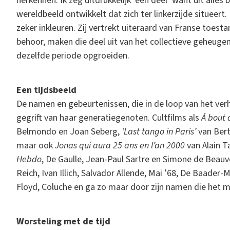
herkennen. Ik zeg uitdrukkelijk ‘een deel’ want uit alles 
wereldbeeld ontwikkelt dat zich ter linkerzijde situeert.
zeker inkleuren. Zij vertrekt uiteraard van Franse toes
behoor, maken die deel uit van het collectieve geheug
dezelfde periode opgroeiden.
Een tijdsbeeld
De namen en gebeurtenissen, die in de loop van het ver
gegrift van haar generatiegenoten. Cultfilms als
Á bout 
Belmondo en Joan Seberg,
‘Last tango in Paris’
van Bert
maar ook
Jonas qui aura 25 ans en l’an 2000
van Alain Ta
Hebdo
, De Gaulle, Jean-Paul Sartre en Simone de Beauv
Reich, Ivan Illich, Salvador Allende, Mai ’68, De Baader
Floyd, Coluche en ga zo maar door zijn namen die het 
Worsteling met de tijd