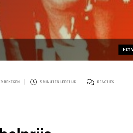
HET 
ER BEKEKEN
5
MINUTEN LEESTIJD
REACTIES