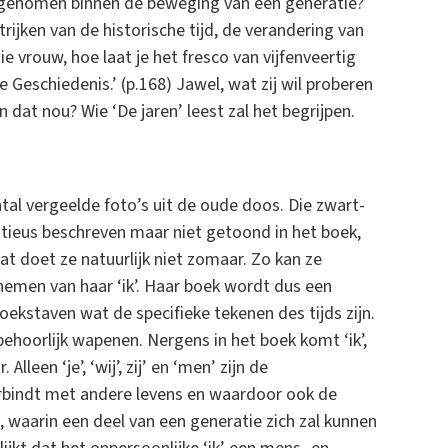
pgenomen binnen de beweging van een generatie?
strijken van de historische tijd, de verandering van
ie vrouw, hoe laat je het fresco van vijfenveertig
 Geschiedenis.’ (p.168) Jawel, wat zij wil proberen
n dat nou? Wie ‘De jaren’ leest zal het begrijpen.
ntal vergeelde foto’s uit de oude doos. Die zwart-
tieus beschreven maar niet getoond in het boek,
t doet ze natuurlijk niet zomaar. Zo kan ze
 nemen van haar ‘ik’. Haar boek wordt dus een
kstaven wat de specifieke tekenen des tijds zijn.
behoorlijk wapenen. Nergens in het boek komt ‘ik’,
een ‘je’, ‘wij’, zij’ en ‘men’ zijn de
rbindt met andere levens en waardoor ook de
, waarin een deel van een generatie zich zal kunnen