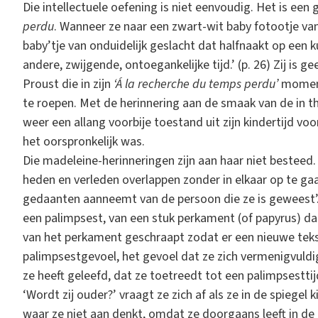
Die intellectuele oefening is niet eenvoudig. Het is ee
perdu
. Wanneer ze naar een zwart-wit baby fotootje van ha
baby’tje van onduidelijk geslacht dat halfnaakt op een 
andere, zwijgende, ontoegankelijke tijd.’ (p. 26) Zij is ge
Proust die in zijn
‘Á la recherche du temps perdu’
momente
te roepen. Met de herinnering aan de smaak van de in 
weer een allang voorbije toestand uit zijn kindertijd voo
het oorspronkelijk was.
Die madeleine-herinneringen zijn aan haar niet besteed.
heden en verleden overlappen zonder in elkaar op te gaan
gedaanten aanneemt van de persoon die ze is geweest’.
een palimpsest, van een stuk perkament (of papyrus) dat
van het perkament geschraapt zodat er een nieuwe tek
palimpsestgevoel, het gevoel dat ze zich vermenigvuldig
ze heeft geleefd, dat ze toetreedt tot een palimpsesttijd
‘Wordt zij ouder?’ vraagt ze zich af als ze in de spiegel
waar ze niet aan denkt, omdat ze doorgaans leeft in de a