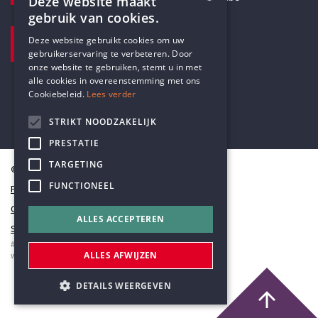
Deze website maakt
gebruik van cookies.
BEZOEKADRES
ENGLISH
Deze website gebruikt cookies om uw
Pottenbrug 4
gebruikerservaring te verbeteren. Door
DUTCH
Antwerpen, 2000
onze website te gebruiken, stemt u in met
alle cookies in overeenstemming met ons
Cookiebeleid.
Lees verder
STRIKT NOODZAKELIJK
PRESTATIE
TARGETING
© Humanistisch Verbond 2026
FUNCTIONEEL
Privacy
Cookiestatement
ALLES ACCEPTEREN
Sitemap
#codedwithlove by
Codelines
ALLES AFWIJZEN
webapplicaties
,
mobiele apps
&
maatwerk websites
DETAILS WEERGEVEN