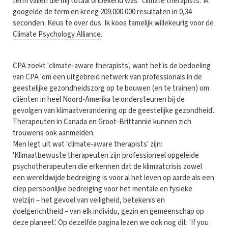
term vallen die mij totaal onbekend was: 'climate therapists'. Ik
googelde de term en kreeg 209.000.000 resultaten in 0,34
seconden. Keus te over dus. Ik koos tamelijk willekeurig voor de
Climate Psychology Alliance
.
CPA zoekt 'climate-aware therapists', want het is de bedoeling
van CPA 'om een uitgebreid netwerk van professionals in de
geestelijke gezondheidszorg op te bouwen (en te trainen) om
cliënten in heel Noord-Amerika te ondersteunen bij de
gevolgen van klimaatverandering op de geestelijke gezondheid'.
Therapeuten in Canada en Groot-Brittannië kunnen zich
trouwens ook aanmelden.
Men legt uit wat 'climate-aware therapists' zijn:
'Klimaatbewuste therapeuten zijn professioneel opgeleide
psychotherapeuten die erkennen dat de klimaatcrisis zowel
een wereldwijde bedreiging is voor al het leven op aarde als een
diep persoonlijke bedreiging voor het mentale en fysieke
welzijn – het gevoel van veiligheid, betekenis en
doelgerichtheid – van elk individu, gezin en gemeenschap op
deze planeet'. Op dezelfde pagina lezen we ook nog dit: 'If you