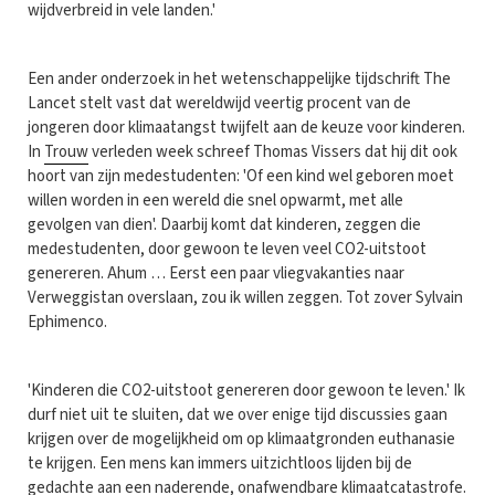
wijdverbreid in vele landen.'
Een ander onderzoek in het wetenschappelijke tijdschrift The
Lancet stelt vast dat wereldwijd veertig procent van de
jongeren door klimaatangst twijfelt aan de keuze voor kinderen.
In
Trouw
verleden week schreef Thomas Vissers dat hij dit ook
hoort van zijn medestudenten: 'Of een kind wel geboren moet
willen worden in een wereld die snel opwarmt, met alle
gevolgen van dien'. Daarbij komt dat kinderen, zeggen die
medestudenten, door gewoon te leven veel CO2-uitstoot
genereren. Ahum … Eerst een paar vliegvakanties naar
Verweggistan overslaan, zou ik willen zeggen. Tot zover Sylvain
Ephimenco.
'Kinderen die CO2-uitstoot genereren door gewoon te leven.' Ik
durf niet uit te sluiten, dat we over enige tijd discussies gaan
krijgen over de mogelijkheid om op klimaatgronden euthanasie
te krijgen. Een mens kan immers uitzichtloos lijden bij de
gedachte aan een naderende, onafwendbare klimaatcatastrofe.