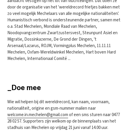
aandacht vestigen op het lot van vluchtelingen. Dat doen ze
door de organisatie van het 'wereldrecord frietjes bakken met
zo veel mogelijk Mechelaars van alle mogelijke nationaliteiten'.
Humanistisch verbond is ondersteunende partner, samen met
o.a. Stad Mechelen, Mondiale Raad van Mechelen,
Noodopvangcentrum Zwartzustersvest, Steunpunt Asiel en
Migratie, Dossinkazerne, De Grond der Dingen, 't
Arsenaal/Lazarus, ROJM, Vormingplus Mechelen, 11.11.11
Mechelen, Oxfam-Wereldwinkel Mechelen, Hart boven Hard
Mechelen, Internationaal Comité ...
_Doe mee
Wie wil helpen bij dit wereldrecord, kan naam, voornaam,
nationaliteit, origine en gsm-nummer mailen naar
welcome.in.mechelen@gmail.com
of een sms sturen naar 0477
28 02 57. Supporters zijn welkom op de binnenplaats van het
stadhuis van Mechelen op vrijdag 21 juni vanaf 14.00 uur.