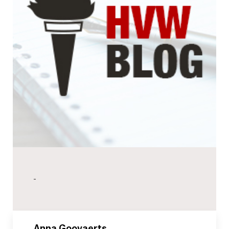
-
_Anna Goovaerts