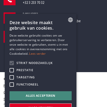
+32 3 233 70 32
E-MAILADRES
secretariaat@humanistischverbond.be
Deze website maakt
gebruik van cookies.
BEZOEKADRES
ENGLISH
Deze website gebruikt cookies om uw
Pottenbrug 4
gebruikerservaring te verbeteren. Door
DUTCH
Antwerpen, 2000
onze website te gebruiken, stemt u in met
alle cookies in overeenstemming met ons
Cookiebeleid.
Lees verder
STRIKT NOODZAKELIJK
PRESTATIE
TARGETING
© Humanistisch Verbond 2026
FUNCTIONEEL
Privacy
Cookiestatement
ALLES ACCEPTEREN
Sitemap
#codedwithlove by
Codelines