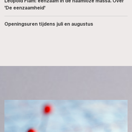
Leopold Flam: eenzaam in de naamloze massa. Over
'De eenzaamheid'
Openingsuren tijdens juli en augustus