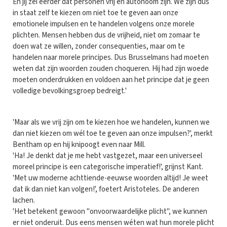
En jij zei eerder dat personen vrij en autonoom zijn. We zijn dus
in staat zelf te kiezen om niet toe te geven aan onze
emotionele impulsen en te handelen volgens onze morele
plichten. Mensen hebben dus de vrijheid, niet om zomaar te
doen wat ze willen, zonder consequenties, maar om te
handelen naar morele principes. Dus Brusselmans had moeten
weten dat zijn woorden zouden choqueren. Hij had zijn woede
moeten onderdrukken en voldoen aan het principe dat je geen
volledige bevolkingsgroep bedreigt.'
'Maar als we vrij zijn om te kiezen hoe we handelen, kunnen we
dan niet kiezen om wél toe te geven aan onze impulsen?', merkt
Bentham op en hij knipoogt even naar Mill.
'Ha! Je denkt dat je me hebt vastgezet, maar een universeel
moreel principe is een categorische imperatief!', grijnst Kant.
'Met uw moderne achttiende-eeuwse woorden altijd! Je weet
dat ik dan niet kan volgen!', foetert Aristoteles. De anderen
lachen.
'Het betekent gewoon "onvoorwaardelijke plicht", we kunnen
er niet onderuit. Dus eens mensen wéten wat hun morele plicht