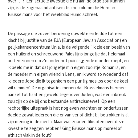
over … ?' Een actuele kwestie die nu aan de orde zou kunnen
zijn, is de zogenaamd antisemitische column die Herman
Brusselmans voor het weekblad Humo schreef.
De passage die zoveel beroering opwekte en leidde tot een
klacht bij justitie van de EJA (European Jewish Association) en
gelijkekansencentrum Unia, is de volgende: 'Ik zie een beeld van
een huilend en schreeuwend Palestijns jongetje dat helemaal
buiten zinnen om z'n onder het puin liggende moeder roept, en
ik beeld me in dat dat jongetje m'n eigen zoontje Roman is, en
de moeder m'n eigen vriendin Lena, en ik word zo woedend dat
ik iedere Jood die ik tegenkom een puntig mes los door de keel
wil rammen'. De organisaties menen dat Brusselmans hiermee
aanzet tot haat en geweld tegenover Joden, wat een inbreuk
zou zijn op de bij ons bestaande antiracismewet. Op een
rechterlijke uitspraak is het nog even wachten en ondertussen
deelde zowat iedereen die er van ver of dicht bij betrokken is al
zijn mening in de media. Maar wat zouden filosofen over deze
kwestie te zeggen hebben? Ging Brusselmans op moreel of
ethisch vlak in de fout?