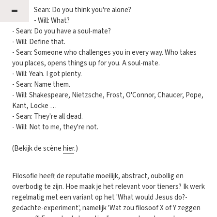
-
Sean: Do you think you're alone?
- Will: What?
- Sean: Do you have a soul-mate?
- Will: Define that.
- Sean: Someone who challenges you in every way. Who takes
you places, opens things up for you. A soul-mate.
- Will: Yeah. I got plenty.
- Sean: Name them.
- Will: Shakespeare, Nietzsche, Frost, O'Connor, Chaucer, Pope,
Kant, Locke …
- Sean: They're all dead.
- Will: Not to me, they're not.
(Bekijk de scène
hier
.)
Filosofie heeft de reputatie moeilijk, abstract, oubollig en
overbodig te zijn. Hoe maak je het relevant voor tieners? Ik werk
regelmatig met een variant op het 'What would Jesus do?-
gedachte-experiment', namelijk 'Wat zou filosoof X of Y zeggen