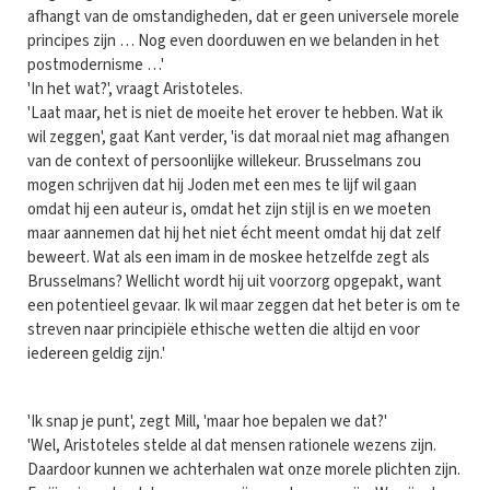
afhangt van de omstandigheden, dat er geen universele morele
principes zijn … Nog even doorduwen en we belanden in het
postmodernisme …'
'In het wat?', vraagt Aristoteles.
'Laat maar, het is niet de moeite het erover te hebben. Wat ik
wil zeggen', gaat Kant verder, 'is dat moraal niet mag afhangen
van de context of persoonlijke willekeur. Brusselmans zou
mogen schrijven dat hij Joden met een mes te lijf wil gaan
omdat hij een auteur is, omdat het zijn stijl is en we moeten
maar aannemen dat hij het niet écht meent omdat hij dat zelf
beweert. Wat als een imam in de moskee hetzelfde zegt als
Brusselmans? Wellicht wordt hij uit voorzorg opgepakt, want
een potentieel gevaar. Ik wil maar zeggen dat het beter is om te
streven naar principiële ethische wetten die altijd en voor
iedereen geldig zijn.'
'Ik snap je punt', zegt Mill, 'maar hoe bepalen we dat?'
'Wel, Aristoteles stelde al dat mensen rationele wezens zijn.
Daardoor kunnen we achterhalen wat onze morele plichten zijn.