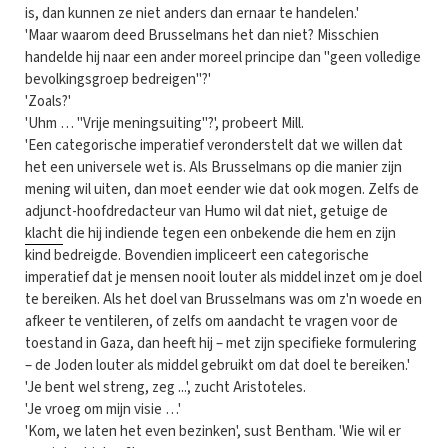
is, dan kunnen ze niet anders dan ernaar te handelen.'
'Maar waarom deed Brusselmans het dan niet? Misschien
handelde hij naar een ander moreel principe dan "geen volledige
bevolkingsgroep bedreigen"?'
'Zoals?'
'Uhm … "Vrije meningsuiting"?', probeert Mill.
'Een categorische imperatief veronderstelt dat we willen dat
het een universele wet is. Als Brusselmans op die manier zijn
mening wil uiten, dan moet eender wie dat ook mogen. Zelfs de
adjunct-hoofdredacteur van Humo wil dat niet, getuige de
klacht
die hij indiende tegen een onbekende die hem en zijn
kind bedreigde. Bovendien impliceert een categorische
imperatief dat je mensen nooit louter als middel inzet om je doel
te bereiken. Als het doel van Brusselmans was om z'n woede en
afkeer te ventileren, of zelfs om aandacht te vragen voor de
toestand in Gaza, dan heeft hij – met zijn specifieke formulering
– de Joden louter als middel gebruikt om dat doel te bereiken.'
'Je bent wel streng, zeg ...', zucht Aristoteles.
'Je vroeg om mijn visie …'
'Kom, we laten het even bezinken', sust Bentham. 'Wie wil er