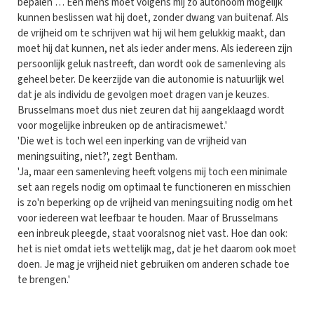
bepalen … Een mens moet volgens mij zo autonoom mogelijk
kunnen beslissen wat hij doet, zonder dwang van buitenaf. Als
de vrijheid om te schrijven wat hij wil hem gelukkig maakt, dan
moet hij dat kunnen, net als ieder ander mens. Als iedereen zijn
persoonlijk geluk nastreeft, dan wordt ook de samenleving als
geheel beter. De keerzijde van die autonomie is natuurlijk wel
dat je als individu de gevolgen moet dragen van je keuzes.
Brusselmans moet dus niet zeuren dat hij aangeklaagd wordt
voor mogelijke inbreuken op de antiracismewet.'
'Die wet is toch wel een inperking van de vrijheid van
meningsuiting, niet?', zegt Bentham.
'Ja, maar een samenleving heeft volgens mij toch een minimale
set aan regels nodig om optimaal te functioneren en misschien
is zo'n beperking op de vrijheid van meningsuiting nodig om het
voor iedereen wat leefbaar te houden. Maar of Brusselmans
een inbreuk pleegde, staat vooralsnog niet vast. Hoe dan ook:
het is niet omdat iets wettelijk mag, dat je het daarom ook moet
doen. Je mag je vrijheid niet gebruiken om anderen schade toe
te brengen.'