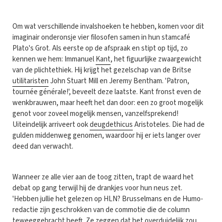
Om wat verschillende invalshoeken te hebben, komen voor dit
imaginair onderonsje vier filosofen samen in hun stamcafé
Plato's Grot. Als eerste op de afspraak en stipt op tijd, zo
kennen we hem: Immanuel
Kant
, het figuurlijke zwaargewicht
van de plichtethiek. Hij krijgt het gezelschap van de Britse
utilitaristen
John Stuart Mill en Jeremy Bentham. 'Patron,
tournée générale!', beveelt deze laatste. Kant fronst even de
wenkbrauwen, maar heeft het dan door: een zo groot mogelijk
genot voor zoveel mogelijk mensen, vanzelfsprekend!
Uiteindelijk arriveert ook
deugdethicus
Aristoteles. Die had de
gulden middenweg genomen, waardoor hij er iets langer over
deed dan verwacht.
Wanneer ze alle vier aan de toog zitten, trapt de waard het
debat op gang terwijl hij de drankjes voor hun neus zet.
'Hebben jullie het gelezen op HLN? Brusselmans en de Humo-
redactie zijn geschrokken van de commotie die de column
teweeggebracht heeft. Ze zeggen dat het overduidelijk zou