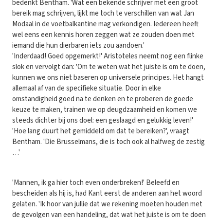
bedenkt Bentham. 'Wat een bekende schrijver met een groot
bereik mag schrijven, lijkt me toch te verschillen van wat Jan
Modaal in de voetbalkantine mag verkondigen. Iedereen heeft
wel eens een kennis horen zeggen wat ze zouden doen met
iemand die hun dierbaren iets zou aandoen.'
'Inderdaad! Goed opgemerkt!' Aristoteles neemt nog een flinke
slok en vervolgt dan: 'Om te weten wat het juiste is om te doen,
kunnen we ons niet baseren op universele principes. Het hangt
allemaal af van de specifieke situatie. Door in elke
omstandigheid goed na te denken en te proberen de goede
keuze te maken, trainen we op deugdzaamheid en komen we
steeds dichter bij ons doel: een geslaagd en gelukkig leven!'
'Hoe lang duurt het gemiddeld om dat te bereiken?', vraagt
Bentham. 'Die Brusselmans, die is toch ook al halfweg de zestig
…'
'Mannen, ik ga hier toch even onderbreken!' Beleefd en
bescheiden als hij is, had Kant eerst de anderen aan het woord
gelaten. 'Ik hoor van jullie dat we rekening moeten houden met
de gevolgen van een handeling, dat wat het juiste is om te doen