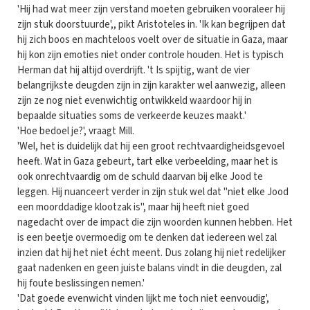
'Hij had wat meer zijn verstand moeten gebruiken vooraleer hij
zijn stuk doorstuurde',, pikt Aristoteles in. 'Ik kan begrijpen dat
hij zich boos en machteloos voelt over de situatie in Gaza, maar
hij kon zijn emoties niet onder controle houden. Het is typisch
Herman dat hij altijd overdrijft. 't Is spijtig, want de vier
belangrijkste deugden zijn in zijn karakter wel aanwezig, alleen
zijn ze nog niet evenwichtig ontwikkeld waardoor hij in
bepaalde situaties soms de verkeerde keuzes maakt.'
'Hoe bedoel je?', vraagt Mill.
'Wel, het is duidelijk dat hij een groot rechtvaardigheidsgevoel
heeft. Wat in Gaza gebeurt, tart elke verbeelding, maar het is
ook onrechtvaardig om de schuld daarvan bij elke Jood te
leggen. Hij nuanceert verder in zijn stuk wel dat "niet elke Jood
een moorddadige klootzak is", maar hij heeft niet goed
nagedacht over de impact die zijn woorden kunnen hebben. Het
is een beetje overmoedig om te denken dat iedereen wel zal
inzien dat hij het niet écht meent. Dus zolang hij niet redelijker
gaat nadenken en geen juiste balans vindt in die deugden, zal
hij foute beslissingen nemen.'
'Dat goede evenwicht vinden lijkt me toch niet eenvoudig',