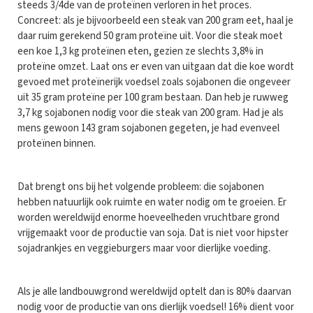
steeds 3/4de van de proteïnen verloren in het proces.
Concreet: als je bijvoorbeeld een steak van 200 gram eet, haal je
daar ruim gerekend 50 gram proteïne uit. Voor die steak moet
een koe 1,3 kg proteïnen eten, gezien ze slechts 3,8% in
proteïne omzet. Laat ons er even van uitgaan dat die koe wordt
gevoed met proteïnerijk voedsel zoals sojabonen die ongeveer
uit 35 gram proteïne per 100 gram bestaan. Dan heb je ruwweg
3,7 kg sojabonen nodig voor die steak van 200 gram. Had je als
mens gewoon 143 gram sojabonen gegeten, je had evenveel
proteïnen binnen.
Dat brengt ons bij het volgende probleem: die sojabonen
hebben natuurlijk ook ruimte en water nodig om te groeien. Er
worden wereldwijd enorme hoeveelheden vruchtbare grond
vrijgemaakt voor de productie van soja. Dat is niet voor hipster
sojadrankjes en veggieburgers maar voor dierlijke voeding.
Als je alle landbouwgrond wereldwijd optelt dan is 80% daarvan
nodig voor de productie van ons dierlijk voedsel! 16% dient voor