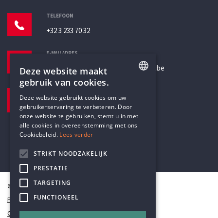
TELEFOON
+32 3 233 70 32
E-MAILADRES
secretariaat@humanistischverbond.be
Deze website maakt
gebruik van cookies.
BEZOEKADRES
ENGLISH
Deze website gebruikt cookies om uw
Pottenbrug 4
gebruikerservaring te verbeteren. Door
DUTCH
Antwerpen, 2000
onze website te gebruiken, stemt u in met
alle cookies in overeenstemming met ons
Cookiebeleid.
Lees verder
STRIKT NOODZAKELIJK
PRESTATIE
TARGETING
© Humanistisch Verbond 2026
FUNCTIONEEL
Privacy
Cookiestatement