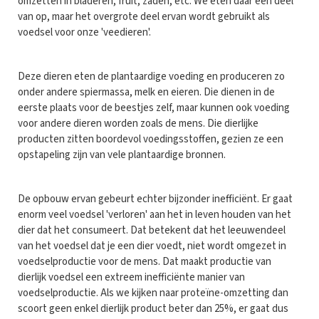
omzetten in bladeren, fruit, zaden, etc. We eten daar een deel
van op, maar het overgrote deel ervan wordt gebruikt als
voedsel voor onze 'veedieren'.
Deze dieren eten de plantaardige voeding en produceren zo
onder andere spiermassa, melk en eieren. Die dienen in de
eerste plaats voor de beestjes zelf, maar kunnen ook voeding
voor andere dieren worden zoals de mens. Die dierlijke
producten zitten boordevol voedingsstoffen, gezien ze een
opstapeling zijn van vele plantaardige bronnen.
De opbouw ervan gebeurt echter bijzonder inefficiënt. Er gaat
enorm veel voedsel 'verloren' aan het in leven houden van het
dier dat het consumeert. Dat betekent dat het leeuwendeel
van het voedsel dat je een dier voedt, niet wordt omgezet in
voedselproductie voor de mens. Dat maakt productie van
dierlijk voedsel een extreem inefficiënte manier van
voedselproductie. Als we kijken naar proteïne-omzetting dan
scoort geen enkel dierlijk product beter dan 25%, er gaat dus