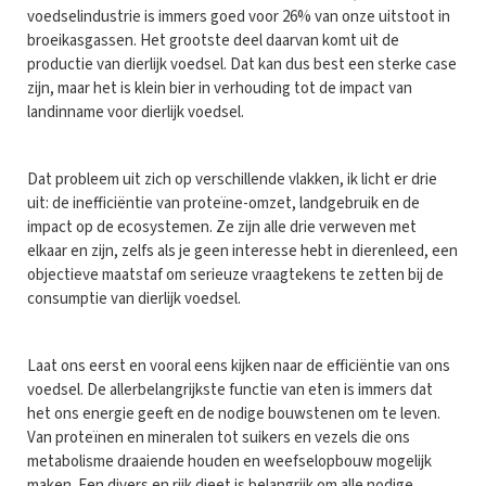
voedselindustrie is immers goed voor 26% van onze uitstoot in
broeikasgassen. Het grootste deel daarvan komt uit de
productie van dierlijk voedsel. Dat kan dus best een sterke case
zijn, maar het is klein bier in verhouding tot de impact van
landinname voor dierlijk voedsel.
Dat probleem uit zich op verschillende vlakken, ik licht er drie
uit: de inefficiëntie van proteïne-omzet, landgebruik en de
impact op de ecosystemen. Ze zijn alle drie verweven met
elkaar en zijn, zelfs als je geen interesse hebt in dierenleed, een
objectieve maatstaf om serieuze vraagtekens te zetten bij de
consumptie van dierlijk voedsel.
Laat ons eerst en vooral eens kijken naar de efficiëntie van ons
voedsel. De allerbelangrijkste functie van eten is immers dat
het ons energie geeft en de nodige bouwstenen om te leven.
Van proteïnen en mineralen tot suikers en vezels die ons
metabolisme draaiende houden en weefselopbouw mogelijk
maken. Een divers en rijk dieet is belangrijk om alle nodige