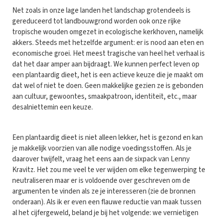
Net zoals in onze lage landen het landschap grotendeels is
gereduceerd tot landbouwgrond worden ook onze rijke
tropische wouden omgezet in ecologische kerkhoven, namelijk
akkers. Steeds met hetzelfde argument: er is nood aan eten en
economische groei. Het meest tragische van heel het verhaal is
dat het daar amper aan bijdraagt. We kunnen perfect leven op
een plantaardig dieet, het is een actieve keuze die je maakt om
dat wel of niet te doen. Geen makkelijke gezien ze is gebonden
aan cultuur, gewoontes, smaakpatroon, identiteit, etc., maar
desalniettemin een keuze.
Een plantaardig dieet is niet alleen lekker, het is gezond en kan
je makkelijk voorzien van alle nodige voedingsstoffen. Als je
daarover twijfelt, vraag het eens aan de sixpack van Lenny
Kravitz. Het zou me veel te ver wijden om elke tegenwerping te
neutraliseren maar er is voldoende over geschreven om de
argumenten te vinden als ze je interesseren (zie de bronnen
onderaan). Als ik er even een flauwe reductie van maak tussen
al het cijfergeweld, beland je bij het volgende: we vernietigen