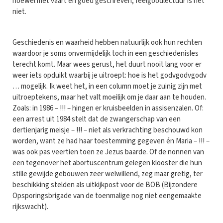
hoewel met vaart en goed geschreven, feelgoodlectuur is het
niet.
Geschiedenis en waarheid hebben natuurlijk ook hun rechten
waardoor je soms onvermijdelijk toch in een geschiedenisles
terecht komt. Maar wees gerust, het duurt nooit lang voor er
weer iets opduikt waarbij je uitroept: hoe is het godvgodvgodv
… mogelijk. Ik weet het, in een column moet je zuinig zijn met
uitroeptekens, maar het valt moeilijk om je daar aan te houden.
Zoals: in 1986 – !!! – hingen er kruisbeelden in assisenzalen. Of:
een arrest uit 1984 stelt dat de zwangerschap van een
dertienjarig meisje – !!! – niet als verkrachting beschouwd kon
worden, want ze had haar toestemming gegeven én Maria – !!! –
was ook pas veertien toen ze Jezus baarde. Of de nonnen van
een tegenover het abortuscentrum gelegen klooster die hun
stille gewijde gebouwen zeer welwillend, zeg maar gretig, ter
beschikking stelden als uitkijkpost voor de BOB (Bijzondere
Opsporingsbrigade van de toenmalige nog niet eengemaakte
rijkswacht).