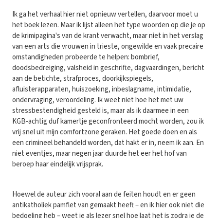
Ik ga het verhaal hier niet opnieuw vertellen, daarvoor moet u
het boek lezen. Maar ik lijst alleen het type woorden op die je op
de krimipagina's van de krant verwacht, maar niet in het verslag
van een arts die vrouwen in trieste, ongewilde en vaak precaire
omstandigheden probeerde te helpen: bombrief,
doodsbedreiging, valsheid in geschrifte, dagvaardingen, bericht
aan de betichte, strafproces, doorkijkspiegels,
afluisterapparaten, huiszoeking, inbeslagname, intimidatie,
ondervraging, veroordeling. Ik weet niet hoe het met uw
stressbestendigheid gesteld is, maar als ik daarmee in een
KGB-achtig duf kamertje geconfronteerd mocht worden, zou ik
vrij snel uit mijn comfortzone geraken. Het goede doen en als
een crimineel behandeld worden, dat hakt er in, neem ik aan. En
niet eventjes, maar negen jaar duurde het eer het hof van
beroep haar eindelijk vrijsprak.
Hoewel de auteur zich vooral aan de feiten houdt en er geen
antikatholiek pamflet van gemaakt heeft – en ik hier ook niet die
bedoeling heb – weet je als lezer snel hoe laat het is zodra je de