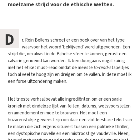
moeizame strijd voor de ethische wetten.
D
r. Rein Bellens schreef er een boek over van het type
waarvoor het woord 'beklijvend' werd uitgevonden. Een
strijd die, om alvast in de Bijbelse sfeer te komen, gerust een
calvarie genoemd kan worden. Ik ben doorgaans nogal zuinig
met het etiket must-read omdat de meeste
to-read
-stapeltjes
toch al veel te hoog zijn en dreigen om te vallen. In deze moet ik
een forse uitzondering maken.
Het trieste verhaal bevat alle ingrediënten om er een saaie
kroniek met eindeloze lijst van feiten, datums, wetsvoorstellen
en amendementen mee te brouwen. Het moet een
huzarenstukje geweest zijn om daar een vlot leesbare tekst van
te maken die zich ergens situeert tussen een politieke thriller,
een dystopische novelle en een mistroostige vaudeville. Neen,