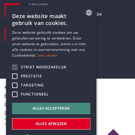
E-MAILADRES
secretariaat@humanistischverbond.be
Deze website maakt
gebruik van cookies.
BEZOEKADRES
ENGLISH
Deze website gebruikt cookies om uw
Pottenbrug 4
gebruikerservaring te verbeteren. Door
DUTCH
Antwerpen, 2000
onze website te gebruiken, stemt u in met
alle cookies in overeenstemming met ons
Cookiebeleid.
Lees verder
STRIKT NOODZAKELIJK
PRESTATIE
TARGETING
© Humanistisch Verbond 2026
FUNCTIONEEL
Privacy
Cookiestatement
ALLES ACCEPTEREN
Sitemap
#codedwithlove by
Codelines
ALLES AFWIJZEN
webapplicaties
,
mobiele apps
&
maatwerk websites