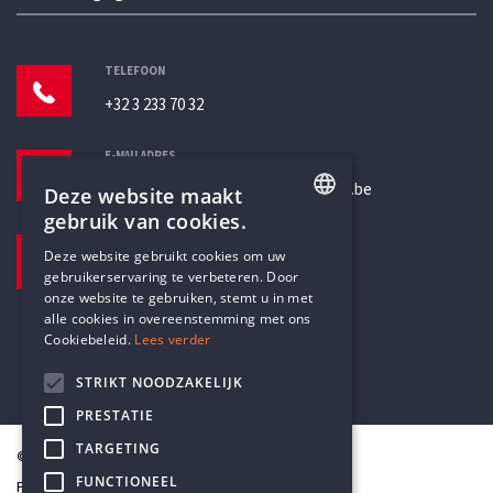
TELEFOON
+32 3 233 70 32
E-MAILADRES
secretariaat@humanistischverbond.be
Deze website maakt
gebruik van cookies.
BEZOEKADRES
ENGLISH
Deze website gebruikt cookies om uw
Pottenbrug 4
gebruikerservaring te verbeteren. Door
DUTCH
Antwerpen, 2000
onze website te gebruiken, stemt u in met
alle cookies in overeenstemming met ons
Cookiebeleid.
Lees verder
STRIKT NOODZAKELIJK
PRESTATIE
TARGETING
© Humanistisch Verbond 2026
FUNCTIONEEL
Privacy