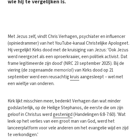
wie hij te vergelijken is.
M
et Jezus zelf, vindt Chris Verhagen, psychiater en influencer
(opiniedrammer) van het YouTube-kanaal Christelijke Apologeet.
Hij vergelijkt Kirks dood met de kruisiging van Jezus: 'Ook Jezus
werd neergezet als een oproerkraaier, een politiek activist. Dat
frame legitimeerde zijn dood' (NRC 23 september 2025). Bij de
viering (de zogenaamde
memorial
) van Kirks dood op 21
september werd een reusachtig
kruis
aangesleept – wel met
een wieltje van onderen.
Kirk lijkt misschien meer, bedenkt Verhagen dan wat minder
godslasterlijk, op de Heilige Stephanos, de eerste die om zijn
geloof in Christus werd
gestenigd
(Handelingen 6:8-7:60). 'Wat
leek op het verlies van een groot man van God, werd het
lanceerplatform voor vele anderen om het evangelie wijd en zijd
te verkondigen.'