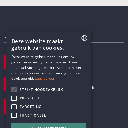
Contactgegevens
Deze website maakt
gebruik van cookies.
ENGLISH
Deze website gebruikt cookies om uw
TELEFOON
gebruikerservaring te verbeteren. Door
DUTCH
+32 3 233 70 32
onze website te gebruiken, stemt u in met
alle cookies in overeenstemming met ons
Cookiebeleid.
Lees verder
E-MAILADRES
secretariaat@humanistischverbond.be
STRIKT NOODZAKELIJK
PRESTATIE
BEZOEKADRES
TARGETING
Pottenbrug 4
Antwerpen, 2000
FUNCTIONEEL