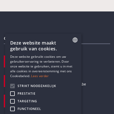
Contactgegevens
Deze website maakt
gebruik van cookies.
ENGLISH
Deze website gebruikt cookies om uw
TELEFOON
gebruikerservaring te verbeteren. Door
DUTCH
+32 3 233 70 32
onze website te gebruiken, stemt u in met
alle cookies in overeenstemming met ons
Cookiebeleid.
Lees verder
E-MAILADRES
secretariaat@humanistischverbond.be
STRIKT NOODZAKELIJK
PRESTATIE
BEZOEKADRES
TARGETING
Pottenbrug 4
Antwerpen, 2000
FUNCTIONEEL