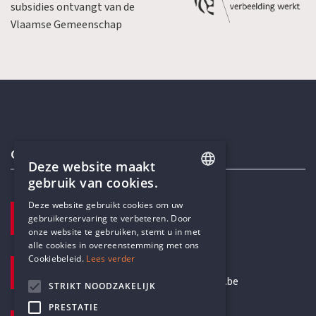
subsidies ontvangt van de
Vlaamse Gemeenschap
Contactgegevens
Deze website maakt
gebruik van cookies.
ENGLISH
Deze website gebruikt cookies om uw
TELEFOON
gebruikerservaring te verbeteren. Door
DUTCH
+32 3 233 70 32
onze website te gebruiken, stemt u in met
alle cookies in overeenstemming met ons
Cookiebeleid.
Lees verder
E-MAILADRES
secretariaat@humanistischverbond.be
STRIKT NOODZAKELIJK
PRESTATIE
BEZOEKADRES