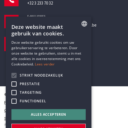
+32 3 233 70 32
E-MAILADRES
secretariaat@humanistischverbond.be
Deze website maakt
gebruik van cookies.
BEZOEKADRES
ENGLISH
Deze website gebruikt cookies om uw
Pottenbrug 4
gebruikerservaring te verbeteren. Door
DUTCH
Antwerpen, 2000
onze website te gebruiken, stemt u in met
alle cookies in overeenstemming met ons
Cookiebeleid.
Lees verder
STRIKT NOODZAKELIJK
PRESTATIE
TARGETING
© Humanistisch Verbond 2026
FUNCTIONEEL
Privacy
Cookiestatement
ALLES ACCEPTEREN
Sitemap
#codedwithlove by
Codelines