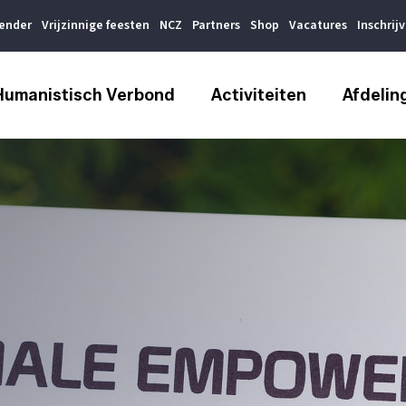
lender
Vrijzinnige feesten
NCZ
Partners
Shop
Vacatures
Inschrij
Humanistisch Verbond
Activiteiten
Afdelin