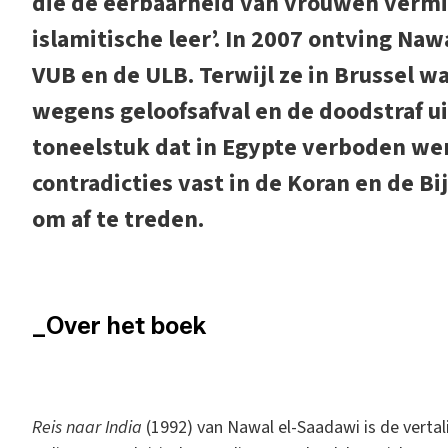
die de eerbaarheid van vrouwen vermin
islamitische leer’. In 2007 ontving Na
VUB en de ULB. Terwijl ze in Brussel 
wegens geloofsafval en de doodstraf 
toneelstuk dat in Egypte verboden wer
contradicties vast in de Koran en de Bij
om af te treden.
_Over het boek
R
eis naar India
(1992) van Nawal el-Saadawi is de vertali