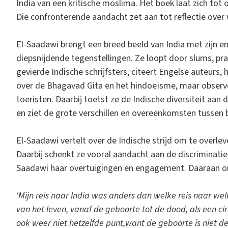
India van een kritische moslima. Het boek laat zich tot 
Die confronterende aandacht zet aan tot reflectie over 
El-Saadawi brengt een breed beeld van India met zijn eno
diepsnijdende tegenstellingen. Ze loopt door slums, praa
gevierde Indische schrijfsters, citeert Engelse auteurs, 
over de Bhagavad Gita en het hindoeïsme, maar observe
toeristen. Daarbij toetst ze de Indische diversiteit aan
en ziet de grote verschillen en overeenkomsten tussen b
El-Saadawi vertelt over de Indische strijd om te overle
Daarbij schenkt ze vooral aandacht aan de discriminatie v
Saadawi haar overtuigingen en engagement. Daaraan on
‘Mijn reis naar India was anders dan welke reis naar wel
van het leven, vanaf de geboorte tot de dood, als een ci
ook weer niet hetzelfde punt,want de geboorte is niet de