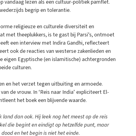
op vandaag lezen als een cultuur-politiek pamflet.
wederzijds begrip en tolerantie.
rme religieuze en culturele diversiteit en
t met theeplukkers, is te gast bij Parsi’s, ontmoet
heeft een interview met Indira Gandhi, reflecteert
ert ook de reacties van westerse zakenlieden en
 de eigen Egyptische (en islamitische) achtergronden
eide culturen.
ven en het verzet tegen uitbuiting en armoede.
an de vrouw. In ‘Reis naar India’ expliciteert El-
tleent het boek een blijvende waarde.
k land dan ook. Hij leek nog het meest op de reis
rkel die begint en eindigt op hetzelfde punt, maar
 dood en het begin is niet het einde.