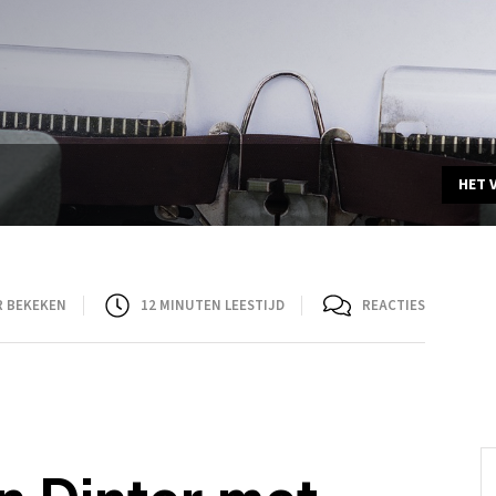
HET 
R BEKEKEN
12
MINUTEN LEESTIJD
REACTIES