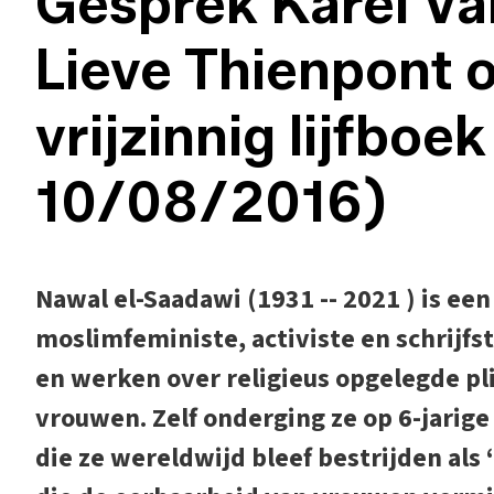
Gesprek Karel Va
Lieve Thienpont 
vrijzinnig lijfboe
10/08/2016)
Nawal el-Saadawi (1931 -- 2021 ) is ee
moslimfeministe, activiste en schrijf
en werken over religieus opgelegde pl
vrouwen. Zelf onderging ze op 6-jarige l
die ze wereldwijd bleef bestrijden als