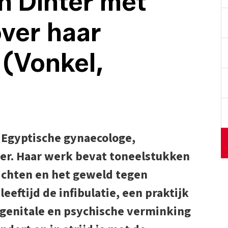
n Dinter met
over haar
k (Vonkel,
n Egyptische gynaecologe,
ster. Haar werk bevat toneelstukken
ichten en het geweld tegen
eeftijd de infibulatie, een praktijk
 ‘genitale en psychische verminking