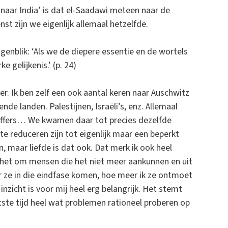
 naar India’ is dat el-Saadawi meteen naar de
st zijn we eigenlijk allemaal hetzelfde.
genblik: ‘Als we de diepere essentie en de wortels
 gelijkenis.’ (p. 24)
er. Ik ben zelf een ook aantal keren naar Auschwitz
e landen. Palestijnen, Israëli’s, enz. Allemaal
offers… We kwamen daar tot precies dezelfde
 te reduceren zijn tot eigenlijk maar een beperkt
n, maar liefde is dat ook. Dat merk ik ook heel
t het om mensen die het niet meer aankunnen en uit
r ze in die eindfase komen, hoe meer ik ze ontmoet
nzicht is voor mij heel erg belangrijk. Het stemt
atste tijd heel wat problemen rationeel proberen op