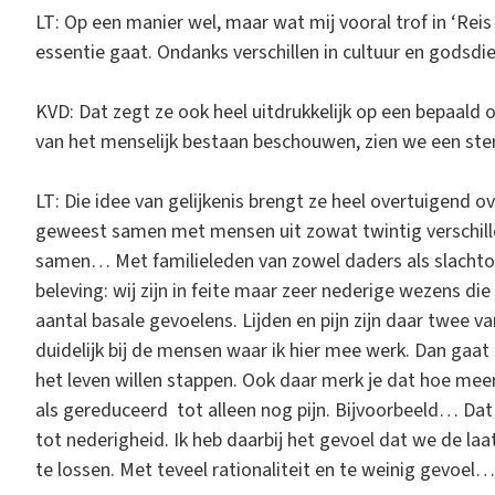
LT: Op een manier wel, maar wat mij vooral trof in ‘Reis
essentie gaat. Ondanks verschillen in cultuur en godsdien
KVD: Dat zegt ze ook heel uitdrukkelijk op een bepaald o
van het menselijk bestaan beschouwen, zien we een sterke
LT: Die idee van gelijkenis brengt ze heel overtuigend ov
geweest samen met mensen uit zowat twintig verschillend
samen… Met familieleden van zowel daders als slacht
beleving: wij zijn in feite maar zeer nederige wezens die
aantal basale gevoelens. Lijden en pijn zijn daar twee va
duidelijk bij de mensen waar ik hier mee werk. Dan gaa
het leven willen stappen. Ook daar merk je dat hoe mee
als gereduceerd tot alleen nog pijn. Bijvoorbeeld… Dat i
tot nederigheid. Ik heb daarbij het gevoel dat we de la
te lossen. Met teveel rationaliteit en te weinig gevoel…