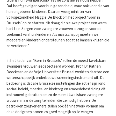
tijdens hun zwangerschap niet de zorg die ze nodig hebben.
Dat heeft gevolgen voor hun gezondheid, maar ook voor die van
hun ongeboren kinderen. Daarom vroeg minister van
Volksgezondheid Maggie De Block om het project ‘Born in
Brussels’ op te starten. “Ik draag dit nieuwe project een warm
hart toe. Zorgen voor zwangere vrouwen is zorgen voor de
toekomst van hun kinderen. Als maatschappij moeten we
moeders en kinderen ondersteunen zodat ze kansen krijgen die
ze verdienen.”
In het kader van ‘Born in Brussels’ zullen de meest kwetsbare
zwangere vrouwen gedetecteerd worden. Prof. Dr Katrien
Beeckman en de Vrije Universiteit Brussel werkten daartoe een
wetenschappelijk onderbouwd screeningsinstrument uit. De
bedoeling is dat alle Brusselse instellingen die actief zijn rond
sociaal beleid, moeder- en kindzorg en armoedebestrijding dit
instrument gebruiken om zo de meest kwetsbare zwangere
vrouwen naar de zorg te leiden die ze nodig hebben. De
betrokken zorgverleners zullen ook één netwerk vormen om
deze doelgroep samen zo goed mogelijk op te vangen.