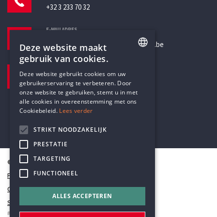
+32 3 233 70 32
E-MAILADRES
secretariaat@humanistischverbond.be
Deze website maakt
gebruik van cookies.
BEZOEKADRES
ENGLISH
Deze website gebruikt cookies om uw
Pottenbrug 4
gebruikerservaring te verbeteren. Door
DUTCH
Antwerpen, 2000
onze website te gebruiken, stemt u in met
alle cookies in overeenstemming met ons
Cookiebeleid.
Lees verder
STRIKT NOODZAKELIJK
PRESTATIE
TARGETING
© Humanistisch Verbond 2026
FUNCTIONEEL
Privacy
Cookiestatement
ALLES ACCEPTEREN
Sitemap
#codedwithlove by
Codelines