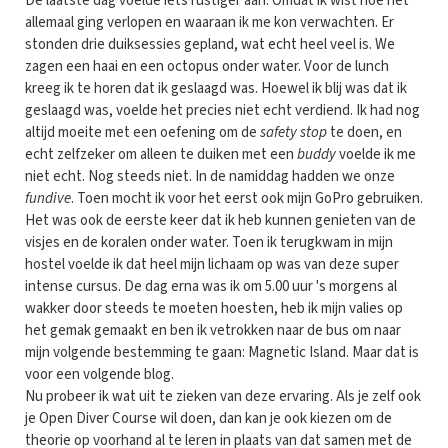
De laatste dag voelde iets rustiger aan. Omdat ik wist hoe het
allemaal ging verlopen en waaraan ik me kon verwachten. Er
stonden drie duiksessies gepland, wat echt heel veel is. We
zagen een haai en een octopus onder water. Voor de lunch
kreeg ik te horen dat ik geslaagd was. Hoewel ik blij was dat ik
geslaagd was, voelde het precies niet echt verdiend. Ik had nog
altijd moeite met een oefening om de
safety stop
te doen, en
echt zelfzeker om alleen te duiken met een
buddy
voelde ik me
niet echt. Nog steeds niet. In de namiddag hadden we onze
fundive
. Toen mocht ik voor het eerst ook mijn GoPro gebruiken.
Het was ook de eerste keer dat ik heb kunnen genieten van de
visjes en de koralen onder water. Toen ik terugkwam in mijn
hostel voelde ik dat heel mijn lichaam op was van deze super
intense cursus. De dag erna was ik om 5.00 uur 's morgens al
wakker door steeds te moeten hoesten, heb ik mijn valies op
het gemak gemaakt en ben ik vetrokken naar de bus om naar
mijn volgende bestemming te gaan: Magnetic Island. Maar dat is
voor een volgende blog.
Nu probeer ik wat uit te zieken van deze ervaring. Als je zelf ook
je Open Diver Course wil doen, dan kan je ook kiezen om de
theorie op voorhand al te leren in plaats van dat samen met de