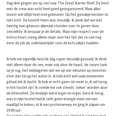
Dag drie gingen we op zee naar The Great Barrier Reef. De boot
met de crew was echt heel goed georganiseerd. Maar alles
moest wel altijd heel snel gebeuren. Op het gemakje kenden ze
niet echt. De bootrit heen was vreselijk. Ik denk dat we met
twintig man gewoon allemaal stonden over te geven door
zeeziekte. Ik bespaar je de details. Maar mijn respect voor de
instructeurs steeg alleen maar voor het feit dat ze ook nog
eens de job als vuilniskarrijder voor de kotszakjes hadden.
Ik heb me eigenlijk heel de dag super misselijk gevoeld. Ik denk
niet alleen door de zee, maar ook door de haast, de zware tank
op je rug, het middageten dat we op vier minuten op moesten
eten dan terug het water in. Ik heb echt wel vaak momenten
gehad dat ik dacht: 'ik heb er echt geen zin meer in, ik wil terug
in het hostel zijn'. Ik voelde me ook steeds 'zieker' worden door
de intensiteit. De keelpijn werd erger en erger. Eens ik terug
was in mijn hostel had ik zelfs geen energie meer om een
maaltijd te koken, at ik een proteïnereep en ging ik slapen om
19.00 uur.