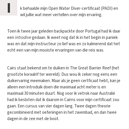
I
k behaalde mijn Open Water Diver-certificaat (PADI) en
wil jullie wat meer vertellen over mijn ervaring.
Toen ik twee jaar geleden backpackte door Portugal had ik daar
een
introdive
gedaan. Ik weet nog dat ik in het begin in paniek
was en dat mijn instructeur zo lief was en zo kalmerend dat het
echt een van mijn mooiste ervaringen van die reis was.
Cairs staat bekend om te duiken in The Great Barrier Reef (het
grootste koraalrif ter wereld). Dus wou ik zeker nog eens een
duikervaring meemaken. Maar als je geen certficaat hebt, kan je
alleen een introduik doen die maximaal acht meter is en
maximaal 30 minuten duurt. Nog voor ik vetrok naar Australië
had ik besloten dat ik daarom in Cairns voor mijn certificaat zou
gaan. Een cursus van vier dagen lang. Twee dagen theorie
gecombineerd met oefeningen in het zwembad, en dan twee
dagen in de zee met de boot.