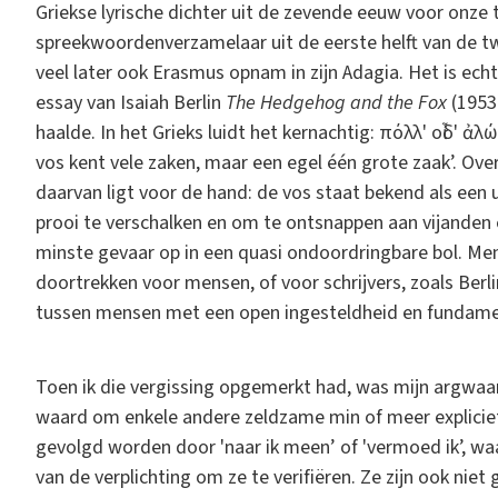
Griekse lyrische dichter uit de zevende eeuw voor onze 
spreekwoordenverzamelaar uit de eerste helft van de 
veel later ook Erasmus opnam in zijn Adagia. Het is ec
essay van Isaiah Berlin
The Hedgehog and the Fox
(1953
haalde. In het Grieks luidt het kernachtig: πόλλ' οἶδ' ἀλώ
vos kent vele zaken, maar een egel één grote zaak’. Ove
daarvan ligt voor de hand: de vos staat bekend als een ui
prooi te verschalken en om te ontsnappen aan vijanden en 
minste gevaar op in een quasi ondoordringbare bol. Men 
doortrekken voor mensen, of voor schrijvers, zoals Berli
tussen mensen met een open ingesteldheid en fundamen
Toen ik die vergissing opgemerkt had, was mijn argwaa
waard om enkele andere zeldzame min of meer expliciete
gevolgd worden door 'naar ik meen’ of 'vermoed ik’, waa
van de verplichting om ze te verifiëren. Ze zijn ook niet 