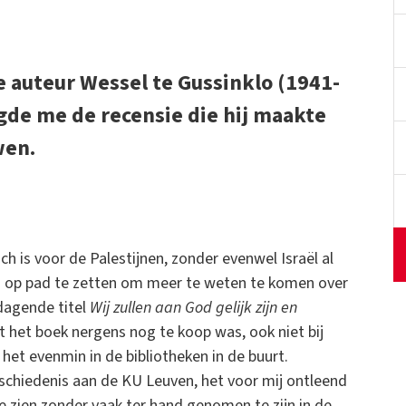
 auteur Wessel te Gussinklo (1941-
gde me de recensie die hij maakte
wen.
ch is voor de Palestijnen, zonder evenwel Israël al
mij op pad te zetten om meer te weten te komen over
tdagende titel
Wij zullen aan God gelijk zijn en
 het boek nergens nog te koop was, ook niet bij
 het evenmin in de bibliotheken in de buurt.
eschiedenis aan de KU Leuven, het voor mij ontleend
te zien zonder vaak ter hand genomen te zijn in de