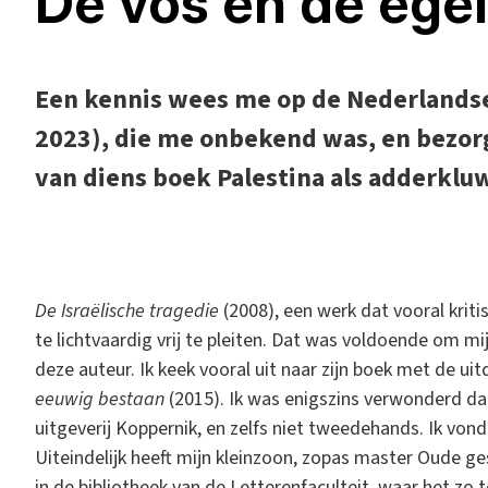
De vos en de egel
Een kennis wees me op de Nederlandse
2023), die me onbekend was, en bezor
van diens boek Palestina als adderklu
D
e Israëlische tragedie
(2008), een werk dat vooral kritis
te lichtvaardig vrij te pleiten. Dat was voldoende om 
deze auteur. Ik keek vooral uit naar zijn boek met de ui
eeuwig bestaan
(2015). Ik was enigszins verwonderd dat
uitgeverij Koppernik, en zelfs niet tweedehands. Ik vond
Uiteindelijk heeft mijn kleinzoon, zopas master Oude g
in de bibliotheek van de Letterenfaculteit, waar het zo 