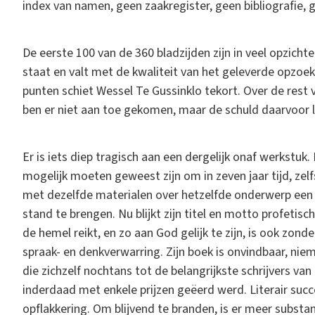
index van namen, geen zaakregister, geen bibliografie, 
De eerste 100 van de 360 bladzijden zijn in veel opzicht
staat en valt met de kwaliteit van het geleverde opzoe
punten schiet Wessel Te Gussinklo tekort. Over de rest 
ben er niet aan toe gekomen, maar de schuld daarvoor li
Er is iets diep tragisch aan een dergelijk onaf werkstu
mogelijk moeten geweest zijn om in zeven jaar tijd, ze
met dezelfde materialen over hetzelfde onderwerp een
stand te brengen. Nu blijkt zijn titel en motto profetis
de hemel reikt, en zo aan God gelijk te zijn, is ook zo
spraak- en denkverwarring. Zijn boek is onvindbaar, nie
die zichzelf nochtans tot de belangrijkste schrijvers van
inderdaad met enkele prijzen geëerd werd. Literair succ
opflakkering. Om blijvend te branden, is er meer substan