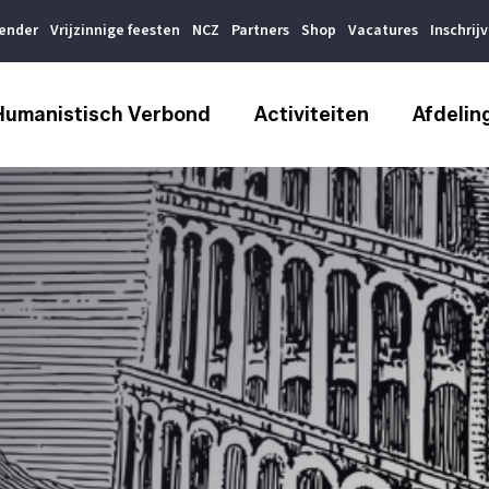
lender
Vrijzinnige feesten
NCZ
Partners
Shop
Vacatures
Inschrij
Humanistisch Verbond
Activiteiten
Afdelin