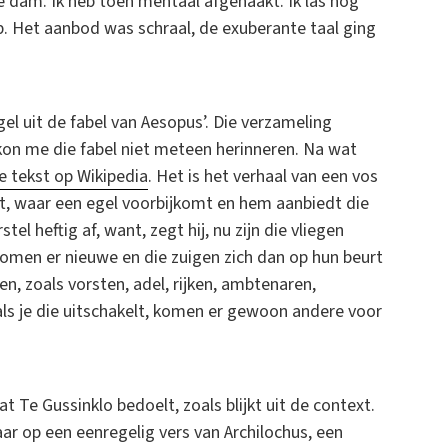
e dam. Ik heb toen mentaal afgehaakt. Ik las nog
p. Het aanbod was schraal, de exuberante taal ging
gel uit de fabel van Aesopus’. Die verzameling
 kon me die fabel niet meteen herinneren. Na wat
e tekst op Wikipedia
. Het is het verhaal van een vos
igt, waar een egel voorbijkomt en hem aanbiedt die
l heftig af, want, zegt hij, nu zijn die vliegen
komen er nieuwe en die zuigen zich dan op hun beurt
en, zoals vorsten, adel, rijken, ambtenaren,
ls je die uitschakelt, komen er gewoon andere voor
t Te Gussinklo bedoelt, zoals blijkt uit de context.
aar op een eenregelig vers van Archilochus, een