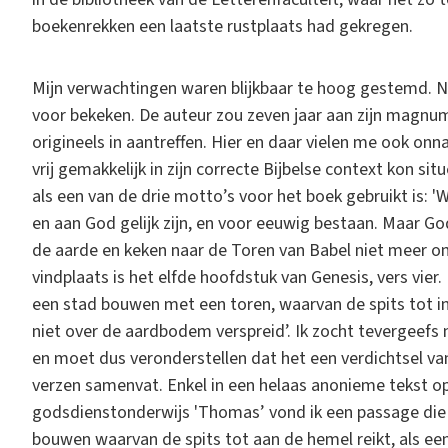
boekenrekken een laatste rustplaats had gekregen.
Mijn verwachtingen waren blijkbaar te hoog gestemd. Na
voor bekeken. De auteur zou zeven jaar aan zijn magnu
origineels in aantreffen. Hier en daar vielen me ook onn
vrij gemakkelijk in zijn correcte Bijbelse context kon sit
als een van de drie motto’s voor het boek gebruikt is: 'W
en aan God gelijk zijn, en voor eeuwig bestaan. Maar G
de aarde en keken naar de Toren van Babel niet meer om’
vindplaats is het elfde hoofdstuk van Genesis, vers vier. 
een stad bouwen met een toren, waarvan de spits tot in
niet over de aardbodem verspreid’. Ik zocht tevergeefs 
en moet dus veronderstellen dat het een verdichtsel va
verzen samenvat. Enkel in een helaas anonieme tekst o
godsdienstonderwijs 'Thomas’ vond ik een passage die er
bouwen waarvan de spits tot aan de hemel reikt, als e