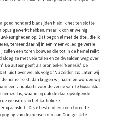
 goed honderd bladzijden hield ik het ten slotte
m opus gewerkt hebben, maar ik kon er weinig
auwkeurigheden op. Dat begon al met de titel, die ik
ueren, temeer daar hij in een meer volledige versie
ij zullen een toren bouwen die tot in de hemel reikt
od sloeg ze met vele talen en ze dwaalden weg over
. De auteur geeft als bron enkel 'Genesis’. De
Dat luidt evenwel als volgt: 'Nu zeiden ze: Laten wij
 de hemel reikt; dan krijgen wij naam en worden wij
naar een vindplaats voor de versie van Te Gussinklo,
n hemzelf is, waarin hij ook de daaropvolgende
p de
website
van het katholieke
bij aansluit: 'Deze bestond erin een toren te
en poging van de mensen om aan God gelijk te