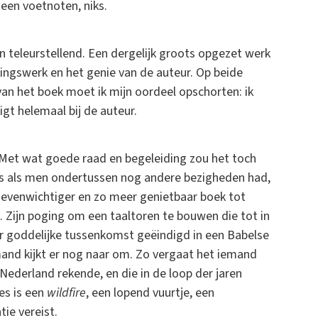
geen voetnoten, niks.
en teleurstellend. Een dergelijk groots opgezet werk
kingswerk en het genie van de auteur. Op beide
van het boek moet ik mijn oordeel opschorten: ik
gt helemaal bij de auteur.
k. Met wat goede raad en begeleiding zou het toch
lfs als men ondertussen nog andere bezigheden had,
 evenwichtiger en zo meer genietbaar boek tot
ch. Zijn poging om een taaltoren te bouwen die tot in
nder goddelijke tussenkomst geëindigd in een Babelse
mand kijkt er nog naar om. Zo vergaat het iemand
 Nederland rekende, en die in de loop der jaren
es is een
wildfire
, een lopend vuurtje, een
tie vereist.