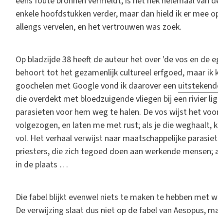
eens foute bronnen vermeldt, is het hek helemaal van d
enkele hoofdstukken verder, maar dan hield ik er mee o
allengs vervelen, en het vertrouwen was zoek.
Op bladzijde 38 heeft de auteur het over 'de vos en de e
behoort tot het gezamenlijk cultureel erfgoed, maar ik
goochelen met Google vond ik daarover een
uitstekend
die overdekt met bloedzuigende vliegen bij een rivier l
parasieten voor hem weg te halen. De vos wijst het voorste
volgezogen, en laten me met rust; als je die weghaalt, 
vol. Het verhaal verwijst naar maatschappelijke parasiet
priesters, die zich tegoed doen aan werkende mensen; a
in de plaats …
Die fabel blijkt evenwel niets te maken te hebben met wa
De verwijzing slaat dus niet op de fabel van Aesopus, m