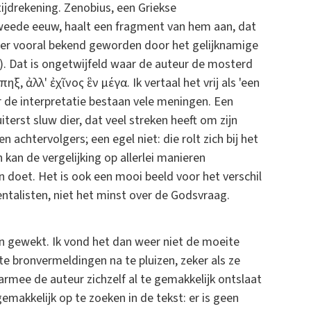
tijdrekening. Zenobius, een Griekse
tweede eeuw, haalt een fragment van hem aan, dat
hter vooral bekend geworden door het gelijknamige
). Dat is ongetwijfeld waar de auteur de mosterd
πηξ, ἀλλ' ἐχῖνος ἓν μέγα. Ik vertaal het vrij als 'een
r de interpretatie bestaan vele meningen. Een
terst sluw dier, dat veel streken heeft om zijn
achtervolgers; een egel niet: die rolt zich bij het
kan de vergelijking op allerlei manieren
n doet. Het is ook een mooi beeld voor het verschil
talisten, niet het minst over de Godsvraag.
n gewekt. Ik vond het dan weer niet de moeite
 bronvermeldingen na te pluizen, zeker als ze
rmee de auteur zichzelf al te gemakkelijk ontslaat
gemakkelijk op te zoeken in de tekst: er is geen