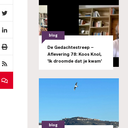
blog
De Gedachtestreep –
Aflevering 78: Koos Knol,
'Ik droomde dat je kwam'
blog