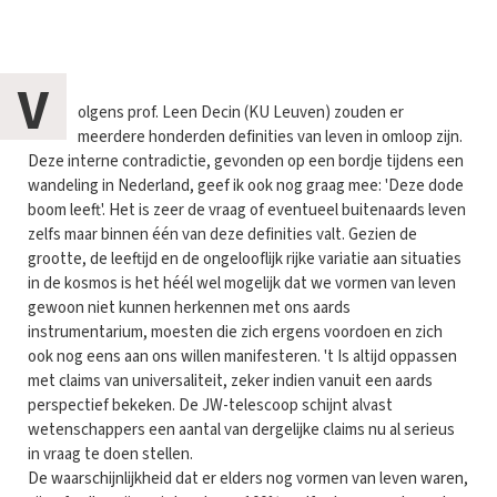
V
olgens prof. Leen Decin (KU Leuven) zouden er
meerdere honderden definities van leven in omloop zijn.
Deze interne contradictie, gevonden op een bordje tijdens een
wandeling in Nederland, geef ik ook nog graag mee: 'Deze dode
boom leeft'. Het is zeer de vraag of eventueel buitenaards leven
zelfs maar binnen één van deze definities valt. Gezien de
grootte, de leeftijd en de ongelooflijk rijke variatie aan situaties
in de kosmos is het héél wel mogelijk dat we vormen van leven
gewoon niet kunnen herkennen met ons aards
instrumentarium, moesten die zich ergens voordoen en zich
ook nog eens aan ons willen manifesteren. 't Is altijd oppassen
met claims van universaliteit, zeker indien vanuit een aards
perspectief bekeken. De JW-telescoop schijnt alvast
wetenschappers een aantal van dergelijke claims nu al serieus
in vraag te doen stellen.
De waarschijnlijkheid dat er elders nog vormen van leven waren,