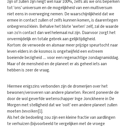
zijn of zullen zijn neigt wel naar 100%, zelfs als we ons beperken
tot 'ons' universum en de mogelijkheid van een multiversum
niet eens in overweging nemen. De waarschijnlijkheid dat we
ermee in contact zullen of zelfs kunnen komen, is daarentegen
onbegrensd klein. Behalve het blote 'weten' zelf, zal de waarde
van zo'n contact dan wel helemaal nul zijn. Daarvoor zorgt het
onvermijdelijk en totale gebrek aan gelijktijdigheid.
Kortom: de verwoede en alsmaar meer prijzige speurtocht naar
leven elders in de kosmos is ongetwijfeld een extreem
boeiende bezigheid .... voor een regenachtige zondagnamiddag.
Maar of de mensheid en de planeet er als geheel iets aan
hebben is zeer de vraag.
Hiermee enigszins verbonden zijn de dromerijen over het
bewonen/veroveren van andere planeten. Recent poneerde de
door de wol geverfde wetenschapper Inge Jonckheere in De
Morgen met stelligheid dat we 'ooit' een andere planeet zullen
moeten
bevolken
[1].
Als het de bedoeling zou zijn een kleine fractie van aardlingen
te verhuizen (bijvoorbeeld te vergelijken met de vroege