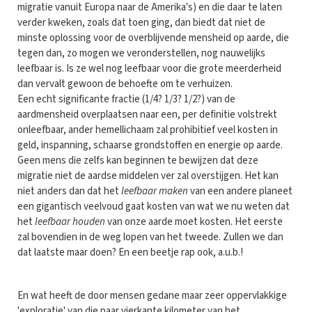
migratie vanuit Europa naar de Amerika's) en die daar te laten
verder kweken, zoals dat toen ging, dan biedt dat niet de
minste oplossing voor de overblijvende mensheid op aarde, die
tegen dan, zo mogen we veronderstellen, nog nauwelijks
leefbaar is. Is ze wel nog leefbaar voor die grote meerderheid
dan vervalt gewoon de behoefte om te verhuizen.
Een echt significante fractie (1/4? 1/3? 1/2?) van de
aardmensheid overplaatsen naar een, per definitie volstrekt
onleefbaar, ander hemellichaam zal prohibitief veel kosten in
geld, inspanning, schaarse grondstoffen en energie op aarde.
Geen mens die zelfs kan beginnen te bewijzen dat deze
migratie niet de aardse middelen ver zal overstijgen. Het kan
niet anders dan dat het
leefbaar maken
van een andere planeet
een gigantisch veelvoud gaat kosten van wat we nu weten dat
het
leefbaar houden
van onze aarde moet kosten. Het eerste
zal bovendien in de weg lopen van het tweede. Zullen we dan
dat laatste maar doen? En een beetje rap ook, a.u.b.!
En wat heeft de door mensen gedane maar zeer oppervlakkige
'exploratie' van die paar vierkante kilometer van het