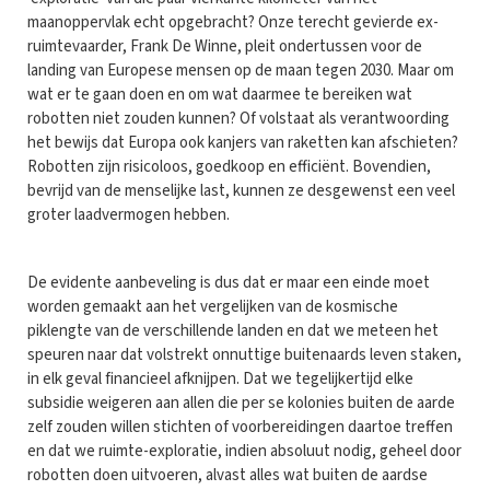
maanoppervlak echt opgebracht? Onze terecht gevierde ex-
ruimtevaarder, Frank De Winne, pleit ondertussen voor de
landing van Europese mensen op de maan tegen 2030. Maar om
wat er te gaan doen en om wat daarmee te bereiken wat
robotten niet zouden kunnen? Of volstaat als verantwoording
het bewijs dat Europa ook kanjers van raketten kan afschieten?
Robotten zijn risicoloos, goedkoop en efficiënt. Bovendien,
bevrijd van de menselijke last, kunnen ze desgewenst een veel
groter laadvermogen hebben.
De evidente aanbeveling is dus dat er maar een einde moet
worden gemaakt aan het vergelijken van de kosmische
piklengte van de verschillende landen en dat we meteen het
speuren naar dat volstrekt onnuttige buitenaards leven staken,
in elk geval financieel afknijpen. Dat we tegelijkertijd elke
subsidie weigeren aan allen die per se kolonies buiten de aarde
zelf zouden willen stichten of voorbereidingen daartoe treffen
en dat we ruimte-exploratie, indien absoluut nodig, geheel door
robotten doen uitvoeren, alvast alles wat buiten de aardse