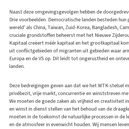
Naast deze omgevingsgevolgen hebben de doorgedreve
Drie voorbeelden. Democratische landen besteden hun pr
wereld' als China, Taiwan, Zuid-Korea, Bangladesh, Ca
cruciale grondstoffen beheerst met het Nieuwe Zijderoute
Kapitaal creëert méér kapitaal en het grootkapitaal ko
uit conflictgebieden of migranten uit gebieden waar a
Europa en de VS op. Dit leidt tot ongerustheid en ontevr
landen.
Deze bedreigingen geven aan dat we het WTK-stelsel mo
privébezit, vrije markt, concurrentie en winststreven
We moeten de goede zaken als vrijheid en creativiteit
en winst in dienst stellen van het behoud van de draag
moeten in de toekomst de natuurlijke processen in de l
en de atmosfeer in evenwicht houden. Wij mensen leven i