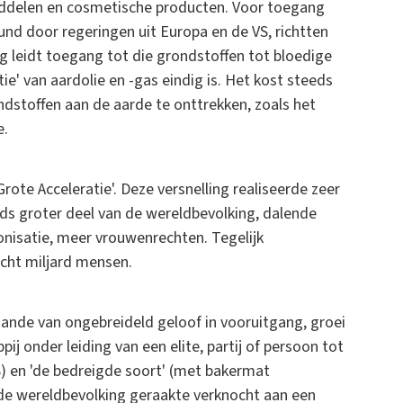
middelen en cosmetische producten. Voor toegang
nd door regeringen uit Europa en de VS, richtten
g leidt toegang tot die grondstoffen tot bloedige
ie' van aardolie en -gas eindig is. Het kost steeds
stoffen aan de aarde te onttrekken, zoals het
e.
te Acceleratie'. Deze versnelling realiseerde zeer
eds groter deel van de wereldbevolking, dalende
onisatie, meer vrouwenrechten. Tegelijk
acht miljard mensen.
ande van ongebreideld geloof in vooruitgang, groei
j onder leiding van een elite, partij of persoon tot
8) en 'de bedreigde soort' (met bakermat
 de wereldbevolking geraakte verknocht aan een