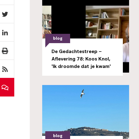
blog
De Gedachtestreep –
Aflevering 78: Koos Knol,
'Ik droomde dat je kwam'
blog