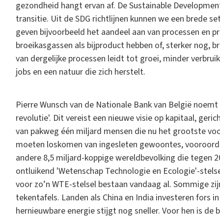
gezondheid hangt ervan af. De Sustainable Development
transitie. Uit de SDG richtlijnen kunnen we een brede s
geven bijvoorbeeld het aandeel aan van processen en p
broeikasgassen als bijproduct hebben of, sterker nog, br
van dergelijke processen leidt tot groei, minder verbrui
jobs en een natuur die zich herstelt.
Pierre Wunsch van de Nationale Bank van België noemt de
revolutie'. Dit vereist een nieuwe visie op kapitaal, g
van pakweg één miljard mensen die nu het grootste voor
moeten loskomen van ingesleten gewoontes, vooroordel
andere 8,5 miljard-koppige wereldbevolking die tegen 
ontluikend 'Wetenschap Technologie en Ecologie'-stels
voor zo’n WTE-stelsel bestaan vandaag al. Sommige zijn
tekentafels. Landen als China en India investeren fors 
hernieuwbare energie stijgt nog sneller. Voor hen is de 