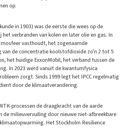
men op.
ikunde in 1903) was de eerste die wees op de
 het verbranden van kolen en later olie en gas. In
 atmosfeer vasthoudt, het zogenaamde
ng van de concentratie koolstofdioxide zo'n 2 tot 5
n, het huidige ExxonMobil, het verband tussen de
ng. In 2023 werd vanuit de kwantumfysica
obleem zorgt. Sinds 1999 legt het IPCC regelmatig
ndient door de klimaatverandering.
WTK-processen de draagkracht van de aarde
n de milieuvervuiling door nieuwe niet-afbreekbare
 klimaatopwarming. Het Stockholm Resilience