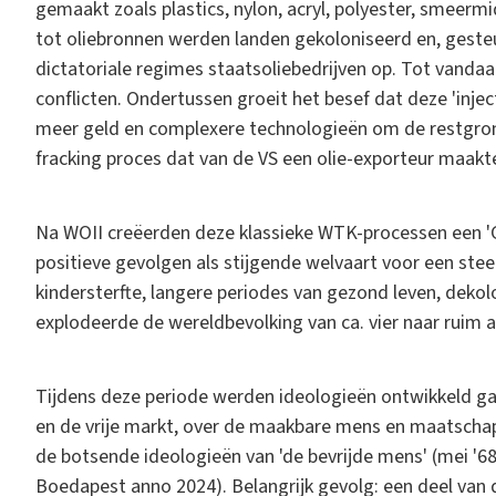
gemaakt zoals plastics, nylon, acryl, polyester, smeer
tot oliebronnen werden landen gekoloniseerd en, gesteu
dictatoriale regimes staatsoliebedrijven op. Tot vandaa
conflicten. Ondertussen groeit het besef dat deze 'inject
meer geld en complexere technologieën om de restgrond
fracking proces dat van de VS een olie-exporteur maakt
Na WOII creëerden deze klassieke WTK-processen een 'Gro
positieve gevolgen als stijgende welvaart voor een ste
kindersterfte, langere periodes van gezond leven, dekol
explodeerde de wereldbevolking van ca. vier naar ruim 
Tijdens deze periode werden ideologieën ontwikkeld ga
en de vrije markt, over de maakbare mens en maatschappi
de botsende ideologieën van 'de bevrijde mens' (mei '6
Boedapest anno 2024). Belangrijk gevolg: een deel van