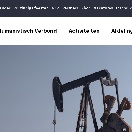
lender
Vrijzinnige feesten
NCZ
Partners
Shop
Vacatures
Inschrij
Humanistisch Verbond
Activiteiten
Afdelin