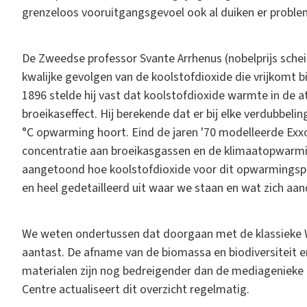
grenzeloos vooruitgangsgevoel ook al duiken er proble
De Zweedse professor Svante Arrhenus (nobelprijs sche
kwalijke gevolgen van de koolstofdioxide die vrijkomt bij
1896 stelde hij vast dat koolstofdioxide warmte in de
broeikaseffect. Hij berekende dat er bij elke verdubbeli
°C opwarming hoort. Eind de jaren '70 modelleerde Exxo
concentratie aan broeikasgassen en de klimaatopwarmi
aangetoond hoe koolstofdioxide voor dit opwarmingspr
en heel gedetailleerd uit waar we staan en wat zich aa
We weten ondertussen dat doorgaan met de klassieke 
aantast. De afname van de biomassa en biodiversiteit e
materialen zijn nog bedreigender dan de mediagenieke
Centre actualiseert dit overzicht regelmatig.