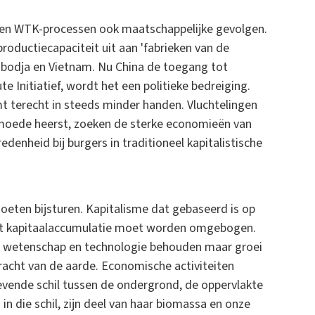
n WTK-processen ook maatschappelijke gevolgen.
oductiecapaciteit uit aan 'fabrieken van de
mbodja en Vietnam. Nu China de toegang tot
 Initiatief, wordt het een politieke bedreiging.
mt terecht in steeds minder handen. Vluchtelingen
rmoede heerst, zoeken de sterke economieën van
edenheid bij burgers in traditioneel kapitalistische
eten bijsturen. Kapitalisme dat gebaseerd is op
 met kapitaalaccumulatie moet worden omgebogen.
 in wetenschap en technologie behouden maar groei
kracht van de aarde. Economische activiteiten
evende schil tussen de ondergrond, de oppervlakte
n die schil, zijn deel van haar biomassa en onze