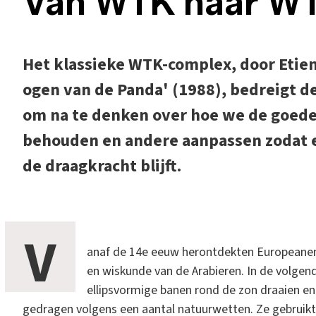
Van WTK naar W
Het klassieke WTK-complex, door Etie
ogen van de Panda' (1988), bedreigt de
om na te denken over hoe we de goede
behouden en andere aanpassen zodat e
de draagkracht blijft.
V
anaf de 14e eeuw herontdekten Europeane
en wiskunde van de Arabieren. In de volgen
ellipsvormige banen rond de zon draaien e
gedragen volgens een aantal natuurwetten. Ze gebrui