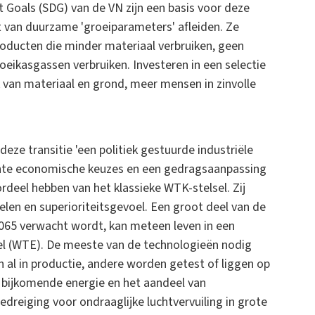
 Goals (SDG) van de VN zijn een basis voor deze
et van duurzame 'groeiparameters' afleiden. Ze
roducten die minder materiaal verbruiken, geen
oeikasgassen verbruiken. Investeren in een selectie
k van materiaal en grond, meer mensen in zinvolle
ze transitie 'een politiek gestuurde industriële
erichte economische keuzes en een gedragsaanpassing
deel hebben van het klassieke WTK-stelsel. Zij
en en superioriteitsgevoel. Een groot deel van de
2065 verwacht wordt, kan meteen leven in een
el (WTE). De meeste van de technologieën nodig
 al in productie, andere worden getest of liggen op
in bijkomende energie en het aandeel van
bedreiging voor ondraaglijke luchtvervuiling in grote