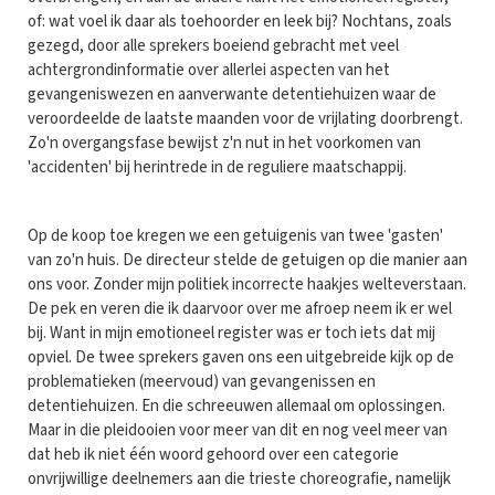
of: wat voel ik daar als toehoorder en leek bij? Nochtans, zoals
gezegd, door alle sprekers boeiend gebracht met veel
achtergrondinformatie over allerlei aspecten van het
gevangeniswezen en aanverwante detentiehuizen waar de
veroordeelde de laatste maanden voor de vrijlating doorbrengt.
Zo'n overgangsfase bewijst z'n nut in het voorkomen van
'accidenten' bij herintrede in de reguliere maatschappij.
Op de koop toe kregen we een getuigenis van twee 'gasten'
van zo'n huis. De directeur stelde de getuigen op die manier aan
ons voor. Zonder mijn politiek incorrecte haakjes welteverstaan.
De pek en veren die ik daarvoor over me afroep neem ik er wel
bij. Want in mijn emotioneel register was er toch iets dat mij
opviel. De twee sprekers gaven ons een uitgebreide kijk op de
problematieken (meervoud) van gevangenissen en
detentiehuizen. En die schreeuwen allemaal om oplossingen.
Maar in die pleidooien voor meer van dit en nog veel meer van
dat heb ik niet één woord gehoord over een categorie
onvrijwillige deelnemers aan die trieste choreografie, namelijk