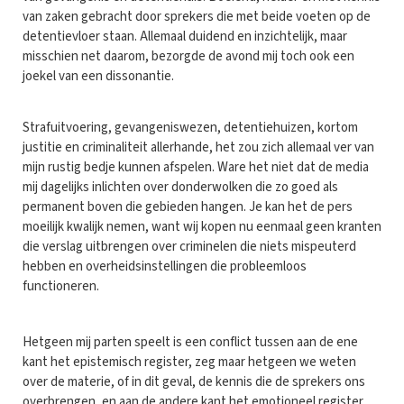
van zaken gebracht door sprekers die met beide voeten op de
detentievloer staan. Allemaal duidend en inzichtelijk, maar
misschien net daarom, bezorgde de avond mij toch ook een
joekel van een dissonantie.
Strafuitvoering, gevangeniswezen, detentiehuizen, kortom
justitie en criminaliteit allerhande, het zou zich allemaal ver van
mijn rustig bedje kunnen afspelen. Ware het niet dat de media
mij dagelijks inlichten over donderwolken die zo goed als
permanent boven die gebieden hangen. Je kan het de pers
moeilijk kwalijk nemen, want wij kopen nu eenmaal geen kranten
die verslag uitbrengen over criminelen die niets mispeuterd
hebben en overheidsinstellingen die probleemloos
functioneren.
Hetgeen mij parten speelt is een conflict tussen aan de ene
kant het epistemisch register, zeg maar hetgeen we weten
over de materie, of in dit geval, de kennis die de sprekers ons
overbrengen, en aan de andere kant het emotioneel register,