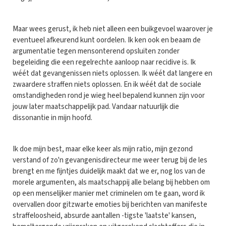
Maar wees gerust, ik heb niet alleen een buikgevoel waarover je
eventueel afkeurend kunt oordelen. Ik ken ook en beaam de
argumentatie tegen mensonterend opsluiten zonder
begeleiding die een regelrechte aanloop naar recidive is. Ik
wéét dat gevangenissen niets oplossen. Ik wéét dat langere en
zwaardere straffen niets oplossen. En ik wéét dat de sociale
omstandigheden rond je wieg heel bepalend kunnen zijn voor
jouw later maatschappelijk pad. Vandaar natuurlijk die
dissonantie in mijn hoofd.
Ik doe mijn best, maar elke keer als mijn ratio, mijn gezond
verstand of zo'n gevangenisdirecteur me weer terug bij de les
brengt en me fijntjes duidelijk maakt dat we er, nog los van de
morele argumenten, als maatschappij alle belang bij hebben om
op een menselijker manier met criminelen om te gaan, word ik
overvallen door gitzwarte emoties bij berichten van manifeste
straffeloosheid, absurde aantallen -tigste 'laatste' kansen,