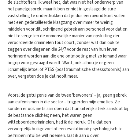
de slachtoffers. Ik weet het, dat was niet het onderwerp van
het panelgesprek, maar ik ben er niet in geslaagd de zure
vaststelling te onderdrukken dat je dus een avond kunt vullen
met een gedetailleerde klaagzang over immer te weinig
middelen voor dit, schrijnend gebrek aan personeel voor dat en
niet te vergeten de onmenselijke manier van opsluiting der
veroordeelde criminelen tout court, zonder wat dan ook te
zeggen over diegenen die 24/7 voor de rest van hun leven
herinnerd worden aan die ene ontmoeting met zo iemand waar
begrip voor gevraagd wordt. Want, ook al hou je er geen
lichamelijk letsel of PTSS (posttraumatische stressstoornis) aan
over, vergeten doe je dat nooit meer.
Vooral de getuigenis van de twee 'bewoners' – ja, geen gebrek
aan eufemismen in die sector – triggerden mijn emoties. Ze
konden er ook niets aan doen dat hun uiterlijk sterk aansloot bij
de bestaande clichés; neen, het waren geen
witteboordencriminelen, had ik de indruk. Of u dat een
verwerpelijk buikgevoel of een evolutionair psychologisch te
begrijpen intuïtie wilt noemen, laat ik aan u over.