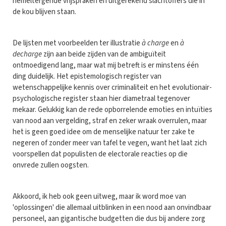
hemeltergende vrijspraken en uitgerekend slachtoffers die in
de kou blijven staan.
De lijsten met voorbeelden ter illustratie
à charge
en
à
decharge
zijn aan beide zijden van de ambiguïteit
ontmoedigend lang, maar wat mij betreft is er minstens één
ding duidelijk. Het epistemologisch register van
wetenschappelijke kennis over criminaliteit en het evolutionair-
psychologische register staan hier diametraal tegenover
mekaar. Gelukkig kan de rede opborrelende emoties en intuïties
van nood aan vergelding, straf en zeker wraak overrulen, maar
het is geen goed idee om de menselijke natuur ter zake te
negeren of zonder meer van tafel te vegen, want het laat zich
voorspellen dat populisten de electorale reacties op die
onvrede zullen oogsten.
Akkoord, ik heb ook geen uitweg, maar ik word moe van
'oplossingen' die allemaal uitblinken in een nood aan onvindbaar
personeel, aan gigantische budgetten die dus bij andere zorg