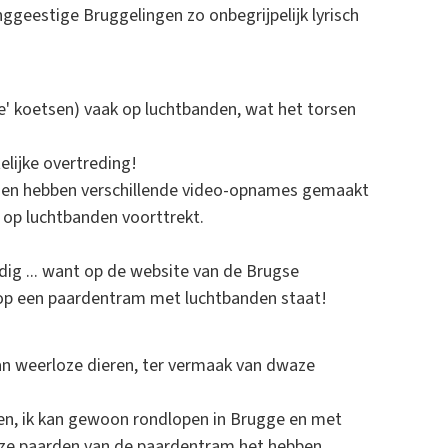
ggeestige Bruggelingen zo onbegrijpelijk lyrisch
le' koetsen) vaak op luchtbanden, wat het torsen
elijke overtreding!
nden hebben verschillende video-opnames gemaakt
 op luchtbanden voorttrekt.
dig ... want op de website van de Brugse
rop een paardentram met luchtbanden staat!
an weerloze dieren, ter vermaak van dwaze
ten, ik kan gewoon rondlopen in Brugge en met
oze paarden van de paardentram het hebben.