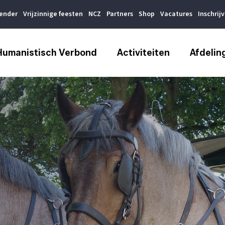
lender
Vrijzinnige feesten
NCZ
Partners
Shop
Vacatures
Inschrij
Humanistisch Verbond
Activiteiten
Afdelin