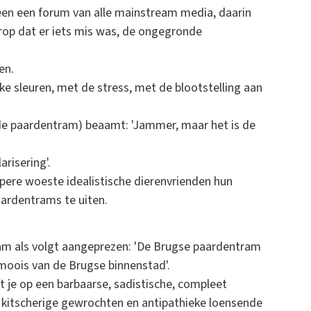
en een forum van alle mainstream media, daarin
rop dat er iets mis was, de ongegronde
en.
ke sleuren, met de stress, met de blootstelling aan
j de paardentram) beaamt: 'Jammer, maar het is de
risering'.
ppere woeste idealistische dierenvrienden hun
ardentrams te uiten.
am als volgt aangeprezen: 'De Brugse paardentram
 moois van de Brugse binnenstad'.
t je op een barbaarse, sadistische, compleet
 kitscherige gewrochten en antipathieke loensende