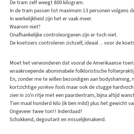
De tram zelf weegt 800 kilogram.
In de tram passen tot maximum 13 personen volgens d
In werkelijkheid zijn het er vaak meer.
Waarom niet?
Onafhankelijke controleorganen zijn er toch niet.
De koetsiers controleren zichzelf, ideaal ... voor de koet
Moet het verwonderen dat vooral de Amerikaanse toeris
wraakroepende abominabele folkloristische folterprakti
En, zonder me te willen bezondigen aan bodyshaming, m
kortzichtige
yankee fools
maar ook de stugge hardvocht
zien in zo'n ritje met een paardentram, bijna altijd wans
Tien maal honderd kilo (ik ben mild) plus het gewicht van 
Ongeveer twee ton!! Inderdaad!
Schokkend, degoutant en misselijkmakend.