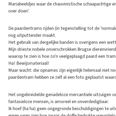
Mariabeeldjes waar de chauvinistische schaapachtige en
over doen'.
De paardentrams rijden (in tegenstelling tot de 'norma
nog uitputtender maakt.
Het gebruik van dergelijke banden is overigens een wett
Mijn drieste nobele onverschrokken Brugse dierenvrie
waarop te zien is hoe zo'n veelgeplaagd paard een tram
Ha! Bewijsmateriaal!
Maar wacht: die opnames zijn eigenlijk helemaal niet no
paardentram hebben ze zelf al een foto geplaatst waa
Het ongebreidelde genadeloze mercantiele uitzuigen v
fantasieloze mensen, is amoreel en onverdedigbaar.
Ik hoef (ha ha) geen ongegronde beschuldigingen te ui
eigen ogen zien hoe zwaar de doffe bedrukte vreugdel