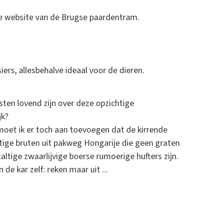
e website van de Brugse paardentram.
siers, allesbehalve ideaal voor de dieren.
ten lovend zijn over deze opzichtige
jk?
oet ik er toch aan toevoegen dat de kirrende
ige bruten uit pakweg Hongarije die geen graten
taltige zwaarlijvige boerse rumoerige hufters zijn.
de kar zelf: reken maar uit ...