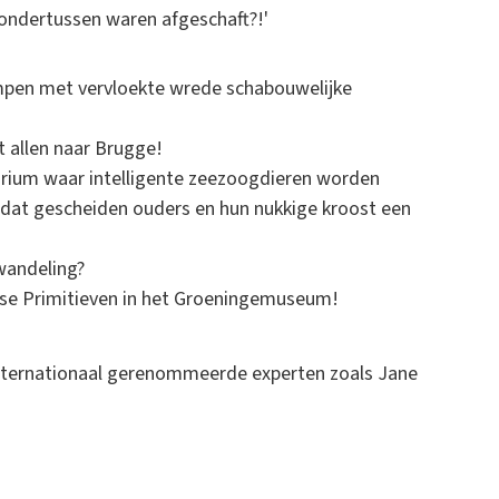
s ondertussen waren afgeschaft?!'
mpen met vervloekte wrede schabouwelijke
t allen naar Brugge!
narium waar intelligente zeezoogdieren worden
dat gescheiden ouders en hun nukkige kroost een
wandeling?
mse Primitieven in het Groeningemuseum!
 internationaal gerenommeerde experten zoals Jane