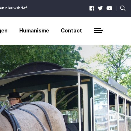
|
ven nieuwsbrief
gen
Humanisme
Contact