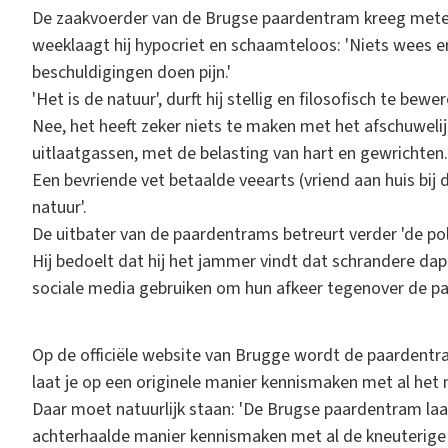
De zaakvoerder van de Brugse paardentram kreeg mete
weeklaagt hij hypocriet en schaamteloos: 'Niets wees e
beschuldigingen doen pijn.'
'Het is de natuur', durft hij stellig en filosofisch te bewer
Nee, het heeft zeker niets te maken met het afschuwelij
uitlaatgassen, met de belasting van hart en gewrichten.
Een bevriende vet betaalde veearts (vriend aan huis bi
natuur'.
De uitbater van de paardentrams betreurt verder 'de pola
Hij bedoelt dat hij het jammer vindt dat schrandere da
sociale media gebruiken om hun afkeer tegenover de pa
Op de officiële website van Brugge wordt de paardentr
laat je op een originele manier kennismaken met al het
Daar moet natuurlijk staan: 'De Brugse paardentram laa
achterhaalde manier kennismaken met al de kneuterige